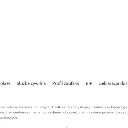
ookies
Służba cywilna
Profil zaufany
BIP
Deklaracja dos
ać adresy skrzynek mailowych. Użytkownik korzystający z odnośnika będącego 
nych w wiadomości) w celu przesłania odpowiedzi na przesłane pytania. Szczegó
 osobowych.