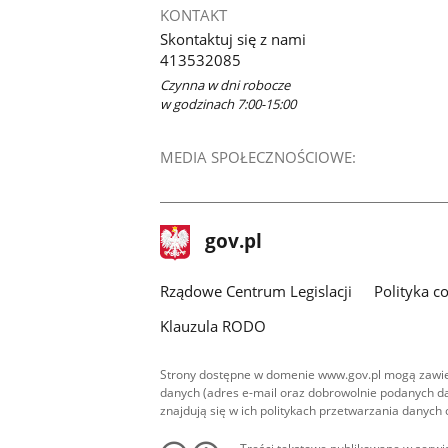
KONTAKT
Skontaktuj się z nami
413532085
Czynna w dni robocze
w godzinach 7:00-15:00
MEDIA SPOŁECZNOŚCIOWE:
stopka
Strona
gov.pl
gov.pl
główna
Rządowe Centrum Legislacji
Polityka c
Klauzula RODO
Strony dostępne w domenie www.gov.pl mogą zawier
danych (adres e-mail oraz dobrowolnie podanych da
znajdują się w ich politykach przetwarzania danych