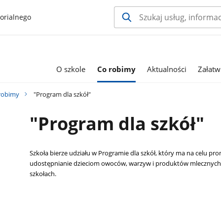
orialnego
O szkole
Co robimy
Aktualności
Załatw
robimy
"Program dla szkół"
"Program dla szkół"
Szkoła bierze
udziału w Programie dla szkół, który ma na celu p
udostępnianie dzieciom owoców, warzyw i produktów mlecznych 
szkołach.