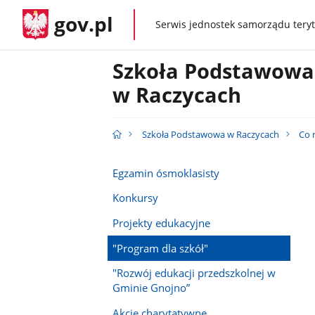
gov.pl
Serwis jednostek samorządu teryt
gov.pl
Szkoła Podstawowa
w Raczycach
Szkoła Podstawowa w Raczycach
Co 
Egzamin ósmoklasisty
Konkursy
Projekty edukacyjne
"Program dla szkół"
"Rozwój edukacji przedszkolnej w
Gminie Gnojno”
Akcje charytatywne