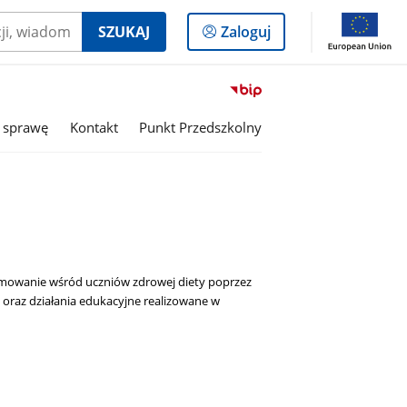
Logowanie
SZUKAJ
Zaloguj
do
panelu
Przejdź
do
 sprawę
Kontakt
Punkt Przedszkolny
serwisu
Biuletyn
Informacji
Publicznej
Szkoła
Podstawowa
w
Raczycach
romowanie wśród uczniów zdrowej diety poprzez
oraz działania edukacyjne realizowane w