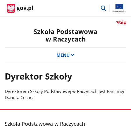
przejdź
gov.pl
do
wyszukiwar
Przejdź
do
Szkoła Podstawowa
serwis
w Raczycach
Biulety
Informa
Publicz
MENU
Szkoła
Podst
w
Dyrektor Szkoły
Raczyc
Dyrektorem Szkoły Podstawowej w Raczycach jest Pani mgr
Danuta Cesarz
stopka
Szkoła Podstawowa w Raczycach