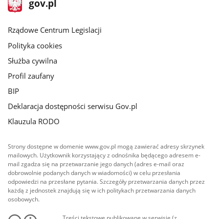
Strona
gov.pl
gov.pl
główna
Rządowe Centrum Legislacji
Polityka cookies
Służba cywilna
Profil zaufany
BIP
Deklaracja dostępności serwisu Gov.pl
Klauzula RODO
Strony dostępne w domenie www.gov.pl mogą zawierać adresy skrzynek
mailowych. Użytkownik korzystający z odnośnika będącego adresem e-
mail zgadza się na przetwarzanie jego danych (adres e-mail oraz
dobrowolnie podanych danych w wiadomości) w celu przesłania
odpowiedzi na przesłane pytania. Szczegóły przetwarzania danych przez
każdą z jednostek znajdują się w ich politykach przetwarzania danych
osobowych.
Treści tekstowe publikowane w serwisie (z