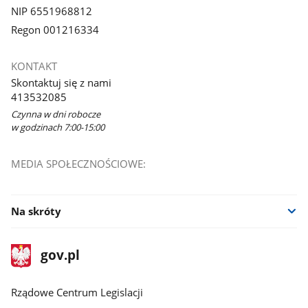
NIP 6551968812
Regon 001216334
KONTAKT
Skontaktuj się z nami
413532085
Czynna w dni robocze
w godzinach 7:00-15:00
MEDIA SPOŁECZNOŚCIOWE:
Na skróty
stopka
Strona
gov.pl
gov.pl
główna
Rządowe Centrum Legislacji