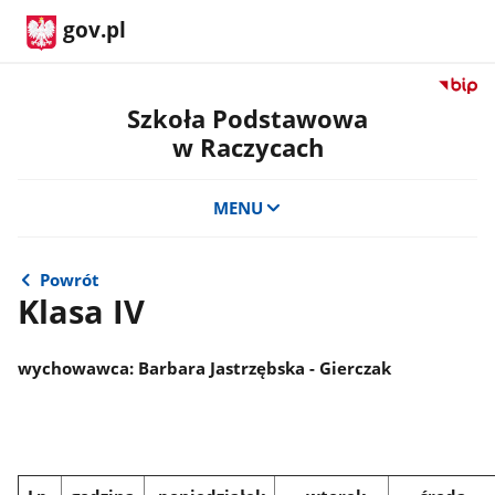
gov.pl
Przejdź
do
Szkoła Podstawowa
serwis
w Raczycach
Biulety
Informa
Publicz
MENU
Szkoła
Podst
w
Powrót
Raczyc
Klasa IV
wychowawca: Barbara Jastrzębska - Gierczak