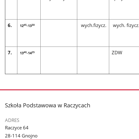
6.
wych.fizycz.
wych. fizycz
45
30
12
-13
7.
ZDW
40
25
13
-14
stopka
Szkoła Podstawowa w Raczycach
ADRES
Raczyce 64
28-114 Gnojno