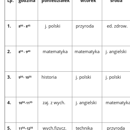
Lp.
godzina
poniedziałek
wtorek
środa
1.
j. polski
przyroda
ed. zdrow.
00
45
8
- 8
2.
matematyka
matematyka
j. angielski
55
40
8
- 9
3.
historia
j. polski
j. polski
50
35
9
- 10
4.
zaj. z wych.
j. angielski
matematyk
50
35
10
-11
5.
wych.fizycz.
technika
przyroda
50
35
11
–12