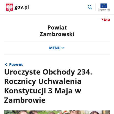
przejdź
gov.pl
do
wyszukiwar
Przejdź
do
Powiat
serwis
Zambrowski
Biulety
Informa
Publicz
MENU
Powiat
Zambro
Powrót
Uroczyste Obchody 234.
Rocznicy Uchwalenia
Konstytucji 3 Maja w
Zambrowie