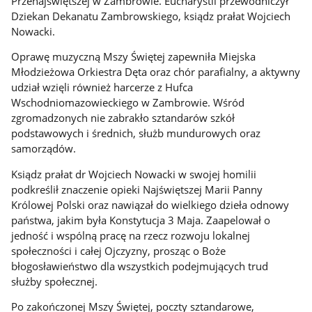
Przenajświętszej w Zambrowie. Eucharystii przewodniczył
Dziekan Dekanatu Zambrowskiego, ksiądz prałat Wojciech
Nowacki.
Oprawę muzyczną Mszy Świętej zapewniła Miejska
Młodzieżowa Orkiestra Dęta oraz chór parafialny, a aktywny
udział wzięli również harcerze z Hufca
Wschodniomazowieckiego w Zambrowie. Wśród
zgromadzonych nie zabrakło sztandarów szkół
podstawowych i średnich, służb mundurowych oraz
samorządów.
Ksiądz prałat dr Wojciech Nowacki w swojej homilii
podkreślił znaczenie opieki Najświętszej Marii Panny
Królowej Polski oraz nawiązał do wielkiego dzieła odnowy
państwa, jakim była Konstytucja 3 Maja. Zaapelował o
jedność i wspólną pracę na rzecz rozwoju lokalnej
społeczności i całej Ojczyzny, prosząc o Boże
błogosławieństwo dla wszystkich podejmujących trud
służby społecznej.
Po zakończonej Mszy Świętej, poczty sztandarowe,