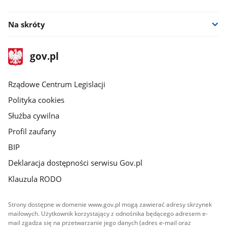
facebook
twitter
Na skróty
stopka
Strona
gov.pl
gov.pl
główna
Rządowe Centrum Legislacji
Polityka cookies
Służba cywilna
Profil zaufany
BIP
Deklaracja dostępności serwisu Gov.pl
Klauzula RODO
Strony dostępne w domenie www.gov.pl mogą zawierać adresy skrzynek
mailowych. Użytkownik korzystający z odnośnika będącego adresem e-
mail zgadza się na przetwarzanie jego danych (adres e-mail oraz