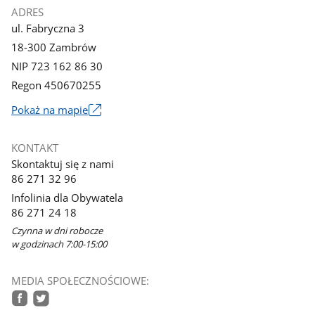
ADRES
ul. Fabryczna 3
18-300 Zambrów
NIP 723 162 86 30
Regon 450670255
Link
Pokaż na mapie
otworzy
się
KONTAKT
w
Skontaktuj się z nami
nowym
86 271 32 96
oknie
Infolinia dla Obywatela
86 271 24 18
Czynna w dni robocze
w godzinach 7:00-15:00
MEDIA SPOŁECZNOŚCIOWE: