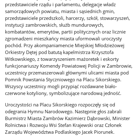
przedstawiciele rządu i parlamentu, delegacje władz
samorządowych powiatu, miasta i sąsiednich gmin,
przedstawiciele przedszkoli, harcerzy, szkół, stowarzyszeń,
instytucji zambrowskich, służb mundurowych,
kombatantów, emerytów, partii politycznych oraz licznie
zgromadzeni mieszkańcy miasta uformowali uroczysty
pochód. Przy akompaniamencie Miejskiej Młodzieżowej
Orkiestry Dętej pod batutą kapelmistrza Krzysztofa
Witkowskiego, z towarzyszeniem mażoretek i eskorty
funkcjonariuszy Komendy Powiatowej Policji w Zambrowie,
uczestnicy przemaszerowali głównymi ulicami miasta pod
Pomnik Powstania Styczniowego na Placu Sikorskiego.
Wszyscy uczestnicy mogli przypiąć rozdawane biało-
czerwone kotyliony, symbolizujące narodową jedność.
Uroczystości na Placu Sikorskiego rozpoczęły się od
odegrania Hymnu Narodowego. Następnie głos zabrali
Burmistrz Miasta Zambrów Kazimierz Dąbrowski, Minister
Rolnictwa i Rozwoju Wsi Stefan Krajewski oraz Członek
Zarządu Województwa Podlaskiego Jacek Piorunek.