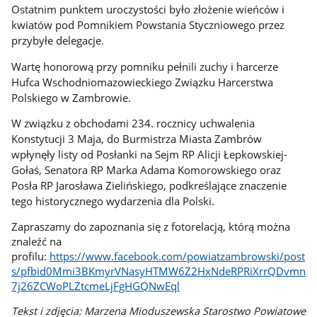
Ostatnim punktem uroczystości było złożenie wieńców i
kwiatów pod Pomnikiem Powstania Styczniowego przez
przybyłe delegacje.
Wartę honorową przy pomniku pełnili zuchy i harcerze
Hufca Wschodniomazowieckiego Związku Harcerstwa
Polskiego w Zambrowie.
W związku z obchodami 234. rocznicy uchwalenia
Konstytucji 3 Maja, do Burmistrza Miasta Zambrów
wpłynęły listy od Posłanki na Sejm RP Alicji Łepkowskiej-
Gołaś, Senatora RP Marka Adama Komorowskiego oraz
Posła RP Jarosława Zielińskiego, podkreślające znaczenie
tego historycznego wydarzenia dla Polski.
Zapraszamy do zapoznania się z fotorelacją, którą można
znaleźć na
profilu:
https://www.facebook.com/powiatzambrowski/post
s/pfbid0Mmi3BKmyrVNasyHTMW6Z2HxNdeRPRiXrrQDvmn
7j26ZCWoPLZtcmeLjFgHGQNwEql
Tekst i zdjęcia: Marzena Mioduszewska Starostwo Powiatowe