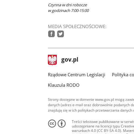
Czynna w dni robocze
w godzinach 7:00-15:00
MEDIA SPOŁECZNOŚCIOWE:
facebook
twitter
stopka
Strona
gov.pl
gov.pl
główna
Rządowe Centrum Legislacji
Polityka c
Klauzula RODO
Strony dostępne w domenie www.gov.pl mogą zawier
danych (adres e-mail oraz dobrowolnie podanych da
znajdują się w ich politykach przetwarzania danych
Treści tekstowe publikowane w serwis
udostępniane na licencji typu Creat
warunkach 4.0 (CC BY-SA 4.0). Materia