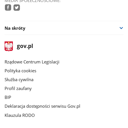
MEDIA SPOŁECZNOŚCIOWE:
facebook
twitter
Na skróty
stopka
Strona
gov.pl
gov.pl
główna
Rządowe Centrum Legislacji
Polityka cookies
Służba cywilna
Profil zaufany
BIP
Deklaracja dostępności serwisu Gov.pl
Klauzula RODO