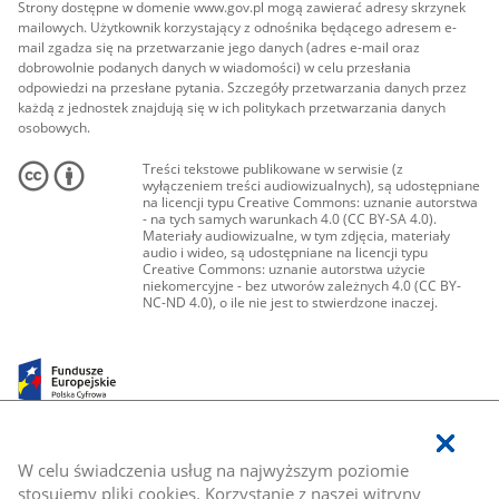
Strony dostępne w domenie www.gov.pl mogą zawierać adresy skrzynek
mailowych. Użytkownik korzystający z odnośnika będącego adresem e-
mail zgadza się na przetwarzanie jego danych (adres e-mail oraz
dobrowolnie podanych danych w wiadomości) w celu przesłania
odpowiedzi na przesłane pytania. Szczegóły przetwarzania danych przez
każdą z jednostek znajdują się w ich politykach przetwarzania danych
osobowych.
Treści tekstowe publikowane w serwisie (z
wyłączeniem treści audiowizualnych), są udostępniane
na licencji typu Creative Commons: uznanie autorstwa
- na tych samych warunkach 4.0 (CC BY-SA 4.0).
Materiały audiowizualne, w tym zdjęcia, materiały
audio i wideo, są udostępniane na licencji typu
Creative Commons: uznanie autorstwa użycie
niekomercyjne - bez utworów zależnych 4.0 (CC BY-
NC-ND 4.0), o ile nie jest to stwierdzone inaczej.
W celu świadczenia usług na najwyższym poziomie
stosujemy pliki cookies. Korzystanie z naszej witryny