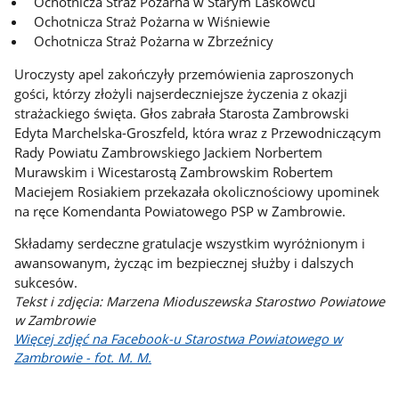
Ochotnicza Straż Pożarna w Starym Laskowcu
Ochotnicza Straż Pożarna w Wiśniewie
Ochotnicza Straż Pożarna w Zbrzeźnicy
Uroczysty apel zakończyły przemówienia zaproszonych
gości, którzy złożyli najserdeczniejsze życzenia z okazji
strażackiego święta. Głos zabrała Starosta Zambrowski
Edyta Marchelska-Groszfeld, która wraz z Przewodniczącym
Rady Powiatu Zambrowskiego Jackiem Norbertem
Murawskim i Wicestarostą Zambrowskim Robertem
Maciejem Rosiakiem przekazała okolicznościowy upominek
na ręce Komendanta Powiatowego PSP w Zambrowie.
Składamy serdeczne gratulacje wszystkim wyróżnionym i
awansowanym, życząc im bezpiecznej służby i dalszych
sukcesów.
Tekst i zdjęcia: Marzena Mioduszewska Starostwo Powiatowe
w Zambrowie
Więcej zdjęć na Facebook-u Starostwa Powiatowego w
Zambrowie - fot. M. M.