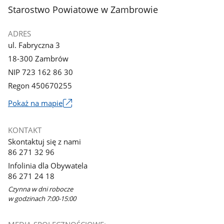
stopka
Starostwo Powiatowe w Zambrowie
ADRES
ul. Fabryczna 3
18-300 Zambrów
NIP 723 162 86 30
Regon 450670255
Link
Pokaż na mapie
otworzy
się
KONTAKT
w
Skontaktuj się z nami
nowym
86 271 32 96
oknie
Infolinia dla Obywatela
86 271 24 18
Czynna w dni robocze
w godzinach 7:00-15:00