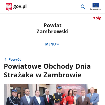
przejdź
gov.pl
do
wyszukiwar
Przejdź
do
Powiat
serwis
Zambrowski
Biulety
Informa
Publicz
MENU
Powiat
Zambro
Powrót
Powiatowe Obchody Dnia
Strażaka w Zambrowie