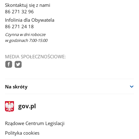
w
Skontaktuj się z nami
nowym
86 271 32 96
oknie
Infolinia dla Obywatela
86 271 24 18
Czynna w dni robocze
w godzinach 7:00-15:00
MEDIA SPOŁECZNOŚCIOWE:
facebook
twitter
Na skróty
stopka
Strona
gov.pl
gov.pl
główna
Rządowe Centrum Legislacji
Polityka cookies