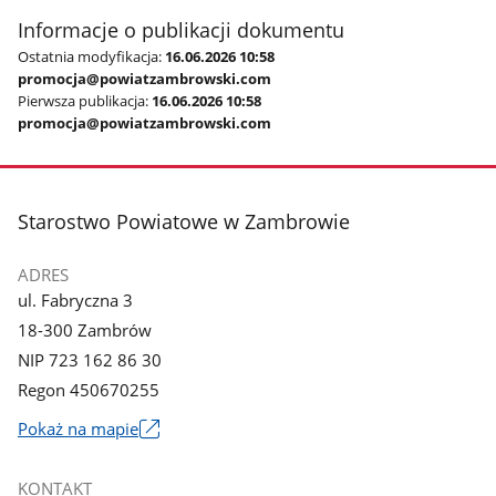
galerii.
Informacje o publikacji dokumentu
Ostatnia modyfikacja:
16.06.2026 10:58
promocja@powiatzambrowski.com
Pierwsza publikacja:
16.06.2026 10:58
promocja@powiatzambrowski.com
stopka
Starostwo Powiatowe w Zambrowie
ADRES
ul. Fabryczna 3
18-300 Zambrów
NIP 723 162 86 30
Regon 450670255
Link
Pokaż na mapie
otworzy
się
KONTAKT