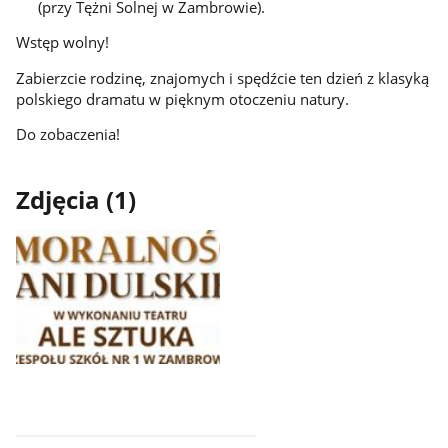
(przy Tężni Solnej w Zambrowie).
Wstęp wolny!
Zabierzcie rodzinę, znajomych i spędźcie ten dzień z klasyką
polskiego dramatu w pięknym otoczeniu natury.
Do zobaczenia!
Zdjęcia (1)
Pokaż
zdjęcie
1
z