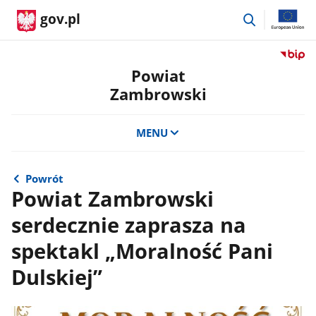
przejdź
gov.pl
do
wyszukiwar
Przejdź
do
Powiat
serwis
Zambrowski
Biulety
Informa
Publicz
MENU
Powiat
Zambro
Powrót
Powiat Zambrowski
serdecznie zaprasza na
spektakl „Moralność Pani
Dulskiej”