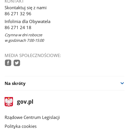
KONTAKT
w
Skontaktuj się z nami
nowym
86 271 32 96
oknie
Infolinia dla Obywatela
86 271 24 18
Czynna w dni robocze
w godzinach 7:00-15:00
MEDIA SPOŁECZNOŚCIOWE:
facebook
twitter
Na skróty
stopka
Strona
gov.pl
gov.pl
główna
Rządowe Centrum Legislacji
Polityka cookies