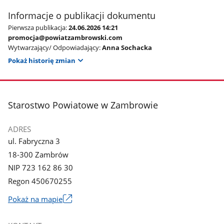
Informacje o publikacji dokumentu
Pierwsza publikacja:
24.06.2026 14:21
promocja@powiatzambrowski.com
Wytwarzający/ Odpowiadający:
Anna Sochacka
Pokaż historię zmian
stopka
Starostwo Powiatowe w Zambrowie
ADRES
ul. Fabryczna 3
18-300 Zambrów
NIP 723 162 86 30
Regon 450670255
Link
Pokaż na mapie
otworzy
się