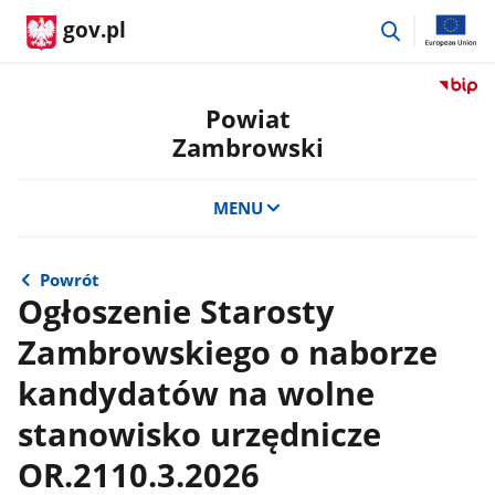
przejdź
gov.pl
do
wyszukiwar
Przejdź
do
Powiat
serwis
Zambrowski
Biulety
Informa
Publicz
MENU
Powiat
Zambro
Powrót
Ogłoszenie Starosty
Zambrowskiego o naborze
kandydatów na wolne
stanowisko urzędnicze
OR.2110.3.2026