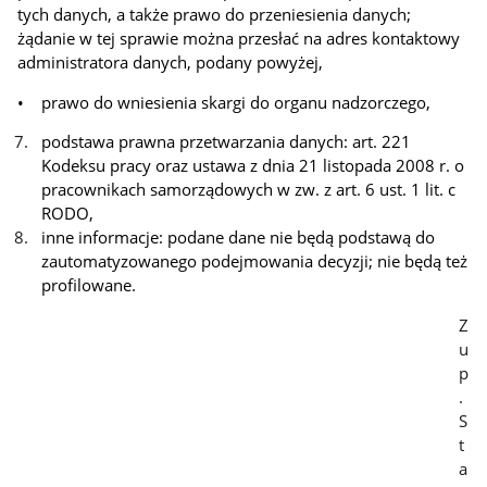
tych danych, a także prawo do przeniesienia danych;
żądanie w tej sprawie można przesłać na adres kontaktowy
administratora danych, podany powyżej,
• prawo do wniesienia skargi do organu nadzorczego,
podstawa prawna przetwarzania danych: art. 221
Kodeksu pracy oraz ustawa z dnia 21 listopada 2008 r. o
pracownikach samorządowych w zw. z art. 6 ust. 1 lit. c
RODO,
inne informacje: podane dane nie będą podstawą do
zautomatyzowanego podejmowania decyzji; nie będą też
profilowane.
Z
u
p
.
S
t
a