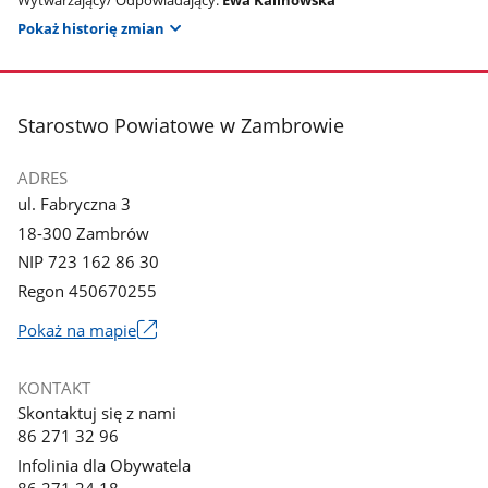
Pokaż historię zmian
stopka
Starostwo Powiatowe w Zambrowie
ADRES
ul. Fabryczna 3
18-300 Zambrów
NIP 723 162 86 30
Regon 450670255
Link
Pokaż na mapie
otworzy
się
KONTAKT
w
Skontaktuj się z nami
nowym
86 271 32 96
oknie
Infolinia dla Obywatela