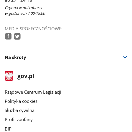
86 271 24 18
Czynna w dni robocze
w godzinach 7:00-15:00
MEDIA SPOŁECZNOŚCIOWE:
facebook
twitter
Na skróty
stopka
Strona
gov.pl
gov.pl
główna
Rządowe Centrum Legislacji
Polityka cookies
Służba cywilna
Profil zaufany
BIP