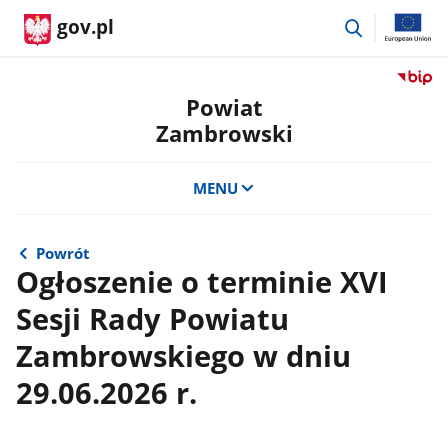
przejdź
gov.pl
do
wyszukiwar
Przejdź
do
Powiat
serwis
Zambrowski
Biulety
Informa
Publicz
MENU
Powiat
Zambro
Powrót
Ogłoszenie o terminie XVI
Sesji Rady Powiatu
Zambrowskiego w dniu
29.06.2026 r.