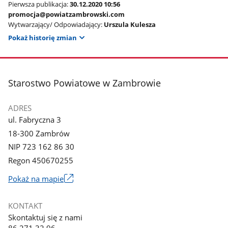
Pierwsza publikacja:
30.12.2020 10:56
promocja@powiatzambrowski.com
Wytwarzający/ Odpowiadający:
Urszula Kulesza
Pokaż historię zmian
stopka
Starostwo Powiatowe w Zambrowie
ADRES
ul. Fabryczna 3
18-300 Zambrów
NIP 723 162 86 30
Regon 450670255
Link
Pokaż na mapie
otworzy
się
KONTAKT
w
Skontaktuj się z nami
nowym