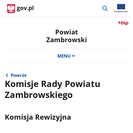
przejdź
gov.pl
do
wyszukiwar
Przejdź
do
Powiat
serwis
Zambrowski
Biulety
Informa
Publicz
MENU
Powiat
Zambro
Powrót
Komisje Rady Powiatu
Zambrowskiego
Komisja Rewizyjna