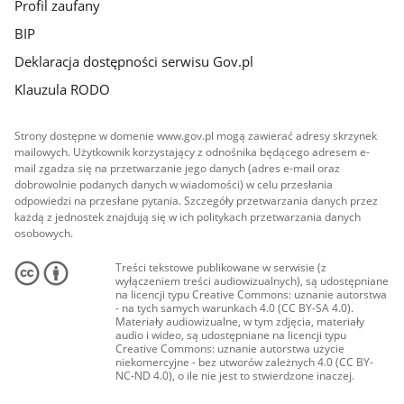
Profil zaufany
BIP
Deklaracja dostępności serwisu Gov.pl
Klauzula RODO
Strony dostępne w domenie www.gov.pl mogą zawierać adresy skrzynek
mailowych. Użytkownik korzystający z odnośnika będącego adresem e-
mail zgadza się na przetwarzanie jego danych (adres e-mail oraz
dobrowolnie podanych danych w wiadomości) w celu przesłania
odpowiedzi na przesłane pytania. Szczegóły przetwarzania danych przez
każdą z jednostek znajdują się w ich politykach przetwarzania danych
osobowych.
Treści tekstowe publikowane w serwisie (z
wyłączeniem treści audiowizualnych), są udostępniane
na licencji typu Creative Commons: uznanie autorstwa
- na tych samych warunkach 4.0 (CC BY-SA 4.0).
Materiały audiowizualne, w tym zdjęcia, materiały
audio i wideo, są udostępniane na licencji typu
Creative Commons: uznanie autorstwa użycie
niekomercyjne - bez utworów zależnych 4.0 (CC BY-
NC-ND 4.0), o ile nie jest to stwierdzone inaczej.