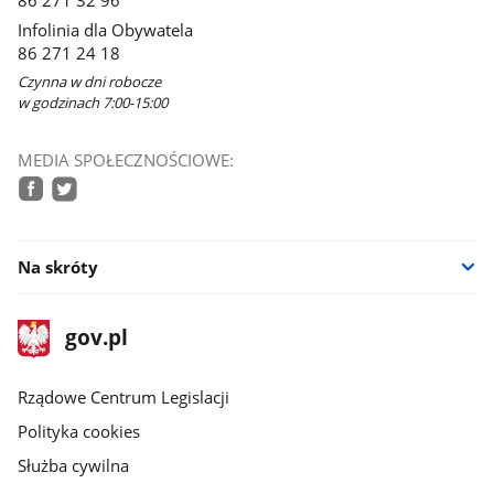
86 271 32 96
oknie
Infolinia dla Obywatela
86 271 24 18
Czynna w dni robocze
w godzinach 7:00-15:00
MEDIA SPOŁECZNOŚCIOWE:
facebook
twitter
Na skróty
stopka
Strona
gov.pl
gov.pl
główna
Rządowe Centrum Legislacji
Polityka cookies
Służba cywilna