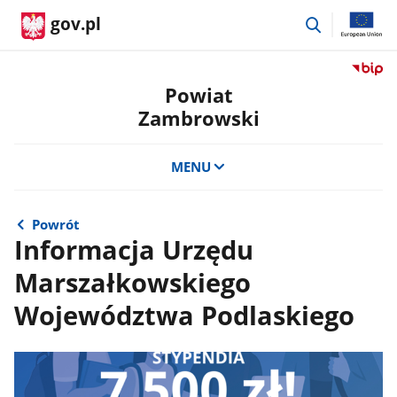
przejdź
gov.pl
do
wyszukiwar
Przejdź
do
Powiat
serwis
Zambrowski
Biulety
Informa
Publicz
MENU
Powiat
Zambro
Powrót
Informacja Urzędu
Marszałkowskiego
Województwa Podlaskiego