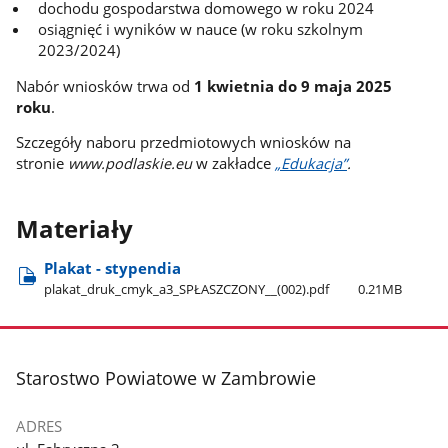
dochodu gospodarstwa domowego w roku 2024
osiągnięć i wyników w nauce (w roku szkolnym
2023/2024)
Nabór wniosków trwa od
1 kwietnia do 9 maja 2025
roku
.
Szczegóły naboru przedmiotowych wniosków na
stronie
www.podlaskie.eu
w zakładce
„Edukacja”
.
Materiały
Plakat - stypendia
plakat​_druk​_cmyk​_a3​_SPŁASZCZONY​_​_(002).pdf
0.21MB
stopka
Starostwo Powiatowe w Zambrowie
ADRES