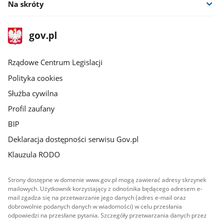
Na skróty
stopka
Strona
gov.pl
gov.pl
główna
Rządowe Centrum Legislacji
Polityka cookies
Służba cywilna
Profil zaufany
BIP
Deklaracja dostępności serwisu Gov.pl
Klauzula RODO
Strony dostępne w domenie www.gov.pl mogą zawierać adresy skrzynek
mailowych. Użytkownik korzystający z odnośnika będącego adresem e-
mail zgadza się na przetwarzanie jego danych (adres e-mail oraz
dobrowolnie podanych danych w wiadomości) w celu przesłania
odpowiedzi na przesłane pytania. Szczegóły przetwarzania danych przez