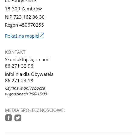
ul. Fabryczna 3
18-300 Zambrów
NIP 723 162 86 30
Regon 450670255
Link
Pokaż na mapie
otworzy
się
KONTAKT
w
Skontaktuj się z nami
nowym
86 271 32 96
oknie
Infolinia dla Obywatela
86 271 24 18
Czynna w dni robocze
w godzinach 7:00-15:00
MEDIA SPOŁECZNOŚCIOWE:
facebook
twitter