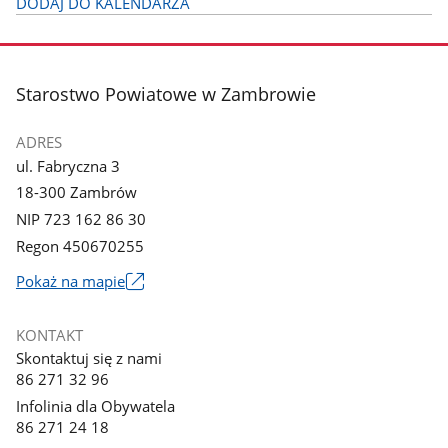
DODAJ DO KALENDARZA
stopka
Starostwo Powiatowe w Zambrowie
ADRES
ul. Fabryczna 3
18-300 Zambrów
NIP 723 162 86 30
Regon 450670255
Link
Pokaż na mapie
otworzy
się
KONTAKT
w
Skontaktuj się z nami
nowym
86 271 32 96
oknie
Infolinia dla Obywatela
86 271 24 18