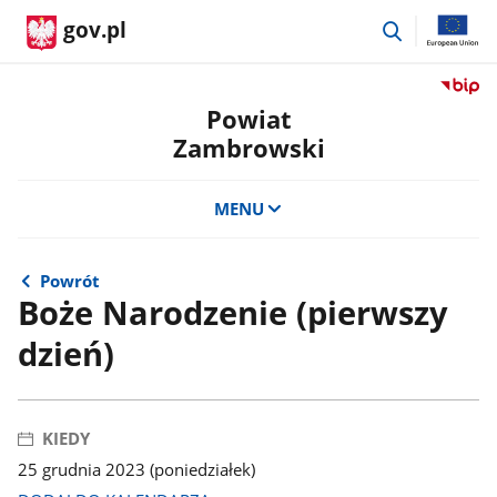
przejdź
gov.pl
do
wyszukiwar
Przejdź
do
Powiat
serwis
Zambrowski
Biulety
Informa
Publicz
MENU
Powiat
Zambro
Powrót
Boże Narodzenie (pierwszy
dzień)
KIEDY
25 grudnia 2023 (poniedziałek)