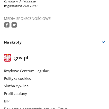
Czynna w dni robocze
w godzinach 7:00-15:00
MEDIA SPOŁECZNOŚCIOWE:
facebook
twitter
Na skróty
stopka
Strona
gov.pl
gov.pl
główna
Rządowe Centrum Legislacji
Polityka cookies
Służba cywilna
Profil zaufany
BIP
Deklaracja dostępności serwisu Gov.pl