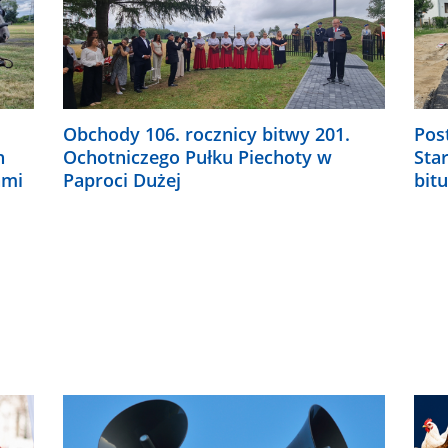
Obchody 106. rocznicy bitwy 201.
Pos
h
Ochotniczego Pułku Piechoty w
Sta
ami
Paproci Dużej
bit