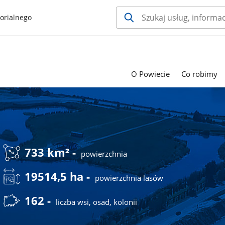
orialnego
O Powiecie
Co robimy
733 km² -
powierzchnia
19514,5 ha -
powierzchnia lasów
162 -
liczba wsi, osad, kolonii