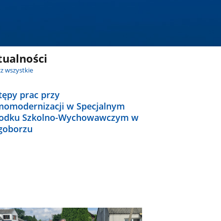
tualności
z wszystkie
tępy prac przy
momodernizacji w Specjalnym
odku Szkolno-Wychowawczym w
goborzu