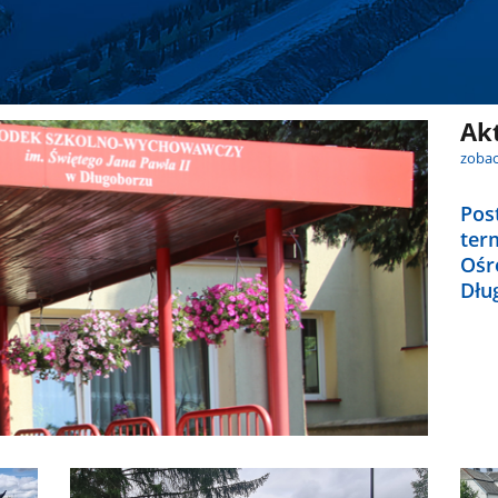
Ak
zobac
Pos
ter
Ośr
Dłu