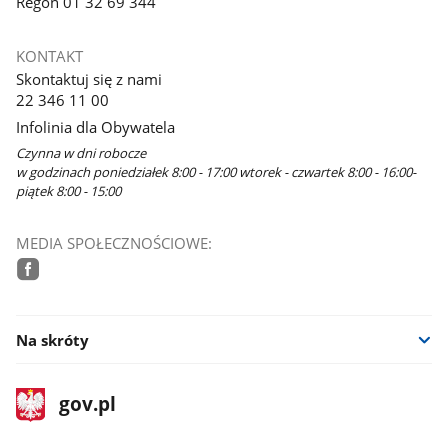
Regon 01 32 69 344
KONTAKT
Skontaktuj się z nami
22 346 11 00
Infolinia dla Obywatela
Czynna w dni robocze
w godzinach poniedziałek 8:00 - 17:00 wtorek - czwartek 8:00 - 16:00-
piątek 8:00 - 15:00
MEDIA SPOŁECZNOŚCIOWE:
facebook
Na skróty
stopka
Strona
gov.pl
gov.pl
główna