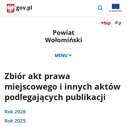
przejdź
gov.pl
do
wyszukiwar
Otwór
Przejdź
okno
do
Powiat
z
serwisu
Wołomiński
tłuma
Biuletyn
języka
Informacji
migow
Publicznej
MENU
Powiat
Wołomiński
Zbiór akt prawa
miejscowego i innych aktów
podlegających publikacji
Rok 2026
Rok 2025