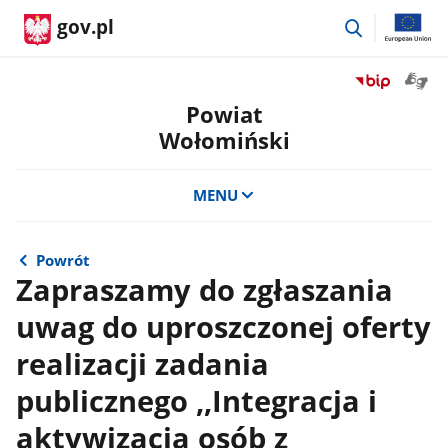
przejdź
gov.pl
do
wyszukiwar
Otwór
Przejdź
okno
do
Powiat
z
serwisu
Wołomiński
tłuma
Biuletyn
języka
Informacji
migow
Publicznej
MENU
Powiat
Wołomiński
Powrót
Zapraszamy do zgłaszania
uwag do uproszczonej oferty
realizacji zadania
publicznego ,,Integracja i
aktywizacja osób z