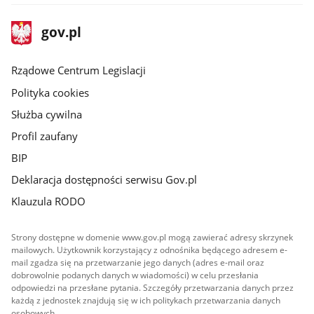
stopka
Strona
gov.pl
gov.pl
główna
Rządowe Centrum Legislacji
Polityka cookies
Służba cywilna
Profil zaufany
BIP
Deklaracja dostępności serwisu Gov.pl
Klauzula RODO
Strony dostępne w domenie www.gov.pl mogą zawierać adresy skrzynek
mailowych. Użytkownik korzystający z odnośnika będącego adresem e-
mail zgadza się na przetwarzanie jego danych (adres e-mail oraz
dobrowolnie podanych danych w wiadomości) w celu przesłania
odpowiedzi na przesłane pytania. Szczegóły przetwarzania danych przez
każdą z jednostek znajdują się w ich politykach przetwarzania danych
osobowych.