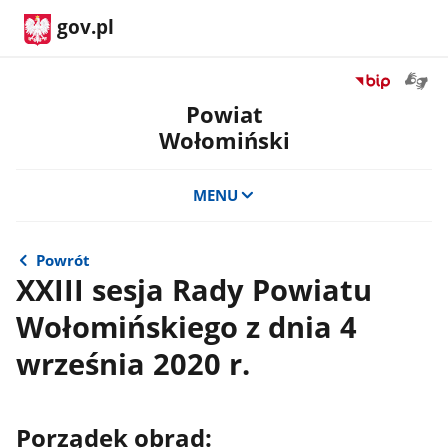
gov.pl
Otwór
Przejdź
okno
do
Powiat
z
serwisu
Wołomiński
tłuma
Biuletyn
języka
Informacji
migow
Publicznej
MENU
Powiat
Wołomiński
Powrót
XXIII sesja Rady Powiatu
Wołomińskiego z dnia 4
września 2020 r.
Porządek obrad: