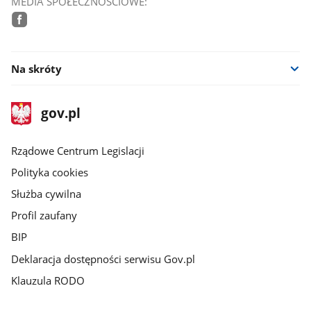
MEDIA SPOŁECZNOŚCIOWE:
facebook
Na skróty
stopka
Strona
gov.pl
gov.pl
główna
Rządowe Centrum Legislacji
Polityka cookies
Służba cywilna
Profil zaufany
BIP
Deklaracja dostępności serwisu Gov.pl
Klauzula RODO