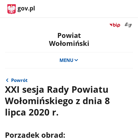
gov.pl
Otwór
Przejdź
okno
do
Powiat
z
serwisu
Wołomiński
tłuma
Biuletyn
języka
Informacji
migow
Publicznej
MENU
Powiat
Wołomiński
Powrót
XXI sesja Rady Powiatu
Wołomińskiego z dnia 8
lipca 2020 r.
Porządek obrad: