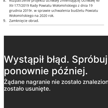
Rozpatrzenie projektu uchwały zmieniającej Uchwałę Nr
XV-177/2019 Rady Powiatu Wołomińskiego z dnia 19
grudnia 2019r. w sprawie uchwalenia budżetu Powiatu
Wołomińskiego na 2020 rok.
Zamknięcie obrad.