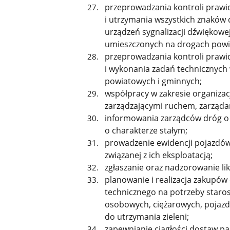
przeprowadzania kontroli prawi
i utrzymania wszystkich znaków d
urządzeń sygnalizacji dźwiękow
umieszczonych na drogach powi
przeprowadzania kontroli prawid
i wykonania zadań technicznych w
powiatowych i gminnych;
współpracy w zakresie organizac
zarządzającymi ruchem, zarządami
informowania zarządców dróg o u
o charakterze stałym;
prowadzenie ewidencji pojazdó
związanej z ich eksploatacją;
zgłaszanie oraz nadzorowanie li
planowanie i realizacja zakupów
technicznego na potrzeby staro
osobowych, ciężarowych, pojaz
do utrzymania zieleni;
zapewnianie ciągłości dostaw pa