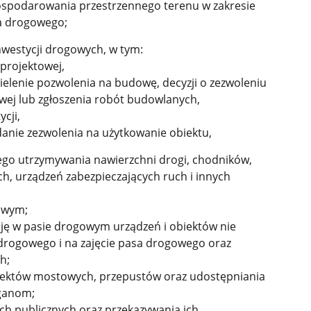
spodarowania przestrzennego terenu w zakresie
a drogowego;
inwestycji drogowych, w tym:
projektowej,
elenie pozwolenia na budowę, decyzji o zezwoleniu
owej lub zgłoszenia robót budowlanych,
cji,
anie zezwolenia na użytkowanie obiektu,
ącego utrzymywania nawierzchni drogi, chodników,
h, urządzeń zabezpieczających ruch i innych
owym;
cję w pasie drogowym urządzeń i obiektów nie
drogowego i na zajęcie pasa drogowego oraz
h;
iektów mostowych, przepustów oraz udostępniania
ganom;
ch publicznych oraz przekazywania ich