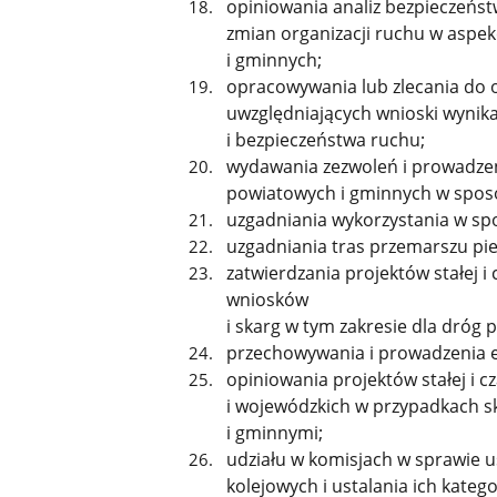
opiniowania analiz bezpieczeńs
zmian organizacji ruchu w aspe
i gminnych;
opracowywania lub zlecania do 
uwzględniających wnioski wynika
i bezpieczeństwa ruchu;
wydawania zezwoleń i prowadzen
powiatowych i gminnych w sposób
uzgadniania wykorzystania w sp
uzgadniania tras przemarszu piel
zatwierdzania projektów stałej i
wniosków
i skarg w tym zakresie dla dróg
przechowywania i prowadzenia ew
opiniowania projektów stałej i c
i wojewódzkich w przypadkach s
i gminnymi;
udziału w komisjach w sprawie u
kolejowych i ustalania ich kateg