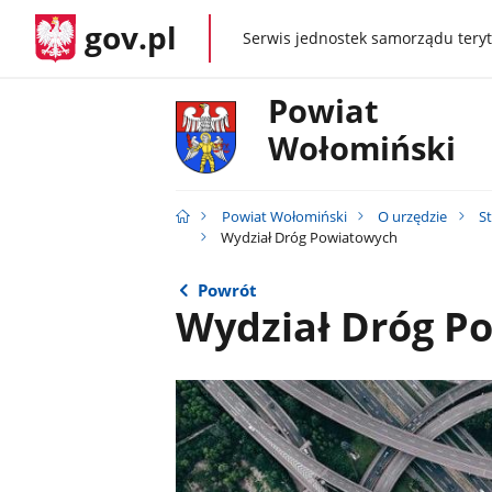
gov.pl
Serwis jednostek samorządu teryt
gov.pl
Powiat
Wołomiński
Powiat Wołomiński
O urzędzie
S
Wydział Dróg Powiatowych
Powrót
Wydział Dróg P