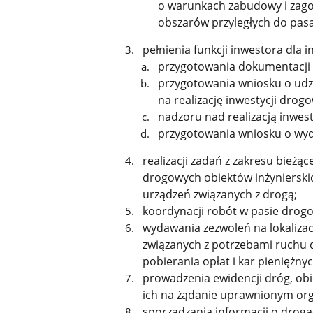
o warunkach zabudowy i zago
obszarów przyległych do pas
pełnienia funkcji inwestora dla 
przygotowania dokumentacji 
przygotowania wniosku o udzi
na realizację inwestycji drog
nadzoru nad realizacją inwesty
przygotowania wniosku o wyd
realizacji zadań z zakresu bież
drogowych obiektów inżynierskic
urządzeń związanych z drogą;
koordynacji robót w pasie drog
wydawania zezwoleń na lokaliza
związanych z potrzebami ruchu 
pobierania opłat i kar pieniężnyc
prowadzenia ewidencji dróg, ob
ich na żądanie uprawnionym or
sporządzania informacji o droga