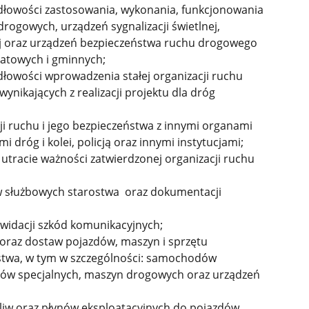
dłowości zastosowania, wykonania, funkcjonowania
rogowych, urządzeń sygnalizacji świetlnej,
ej oraz urządzeń bezpieczeństwa ruchu drogowego
atowych i gminnych;
łowości wprowadzenia stałej organizacji ruchu
ynikających z realizacji projektu dla dróg
ji ruchu i jego bezpieczeństwa z innymi organami
 dróg i kolei, policją oraz innymi instytucjami;
tracie ważności zatwierdzonej organizacji ruchu
w służbowych starostwa oraz dokumentacji
kwidacji szkód komunikacyjnych;
 oraz dostaw pojazdów, maszyn i sprzętu
stwa, w tym w szczególności: samochodów
dów specjalnych, maszyn drogowych oraz urządzeń
liw oraz płynów eksploatacyjnych do pojazdów,