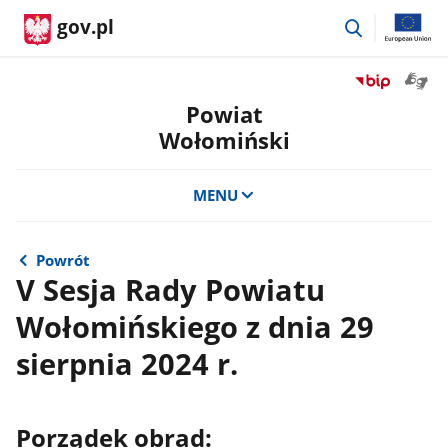
przejdź
gov.pl
do
wyszukiwar
Otwór
Przejdź
okno
do
Powiat
z
serwisu
Wołomiński
tłuma
Biuletyn
języka
Informacji
migow
Publicznej
MENU
Powiat
Wołomiński
Powrót
V Sesja Rady Powiatu
Wołomińskiego z dnia 29
sierpnia 2024 r.
Porządek obrad: