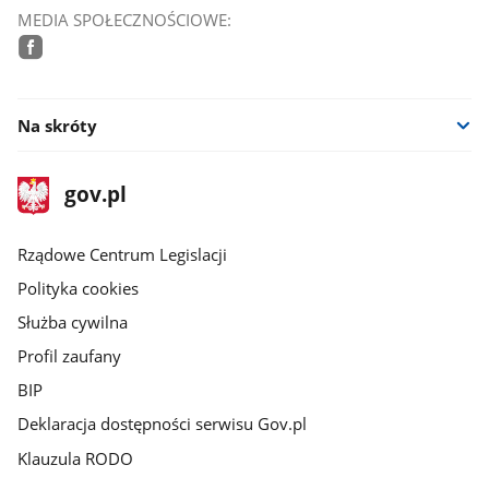
MEDIA SPOŁECZNOŚCIOWE:
facebook
Na skróty
stopka
Strona
gov.pl
gov.pl
główna
Rządowe Centrum Legislacji
Polityka cookies
Służba cywilna
Profil zaufany
BIP
Deklaracja dostępności serwisu Gov.pl
Klauzula RODO