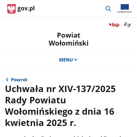
przejdź
gov.pl
do
wyszukiwar
Otwór
Przejdź
okno
do
Powiat
z
serwisu
Wołomiński
tłuma
Biuletyn
języka
Informacji
migow
Publicznej
MENU
Powiat
Wołomiński
Powrót
Uchwała nr XIV-137/2025
Rady Powiatu
Wołomińskiego z dnia 16
kwietnia 2025 r.