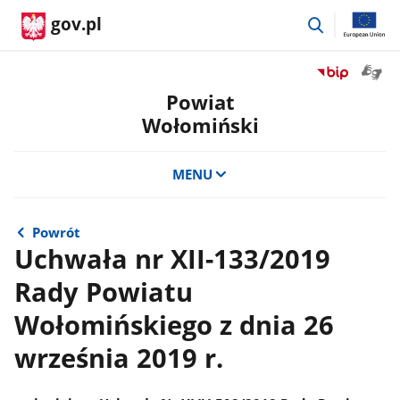
przejdź
gov.pl
do
wyszukiwar
Otwór
Przejdź
okno
do
Powiat
z
serwisu
Wołomiński
tłuma
Biuletyn
języka
Informacji
migow
Publicznej
MENU
Powiat
Wołomiński
Powrót
Uchwała nr XII-133/2019
Rady Powiatu
Wołomińskiego z dnia 26
września 2019 r.