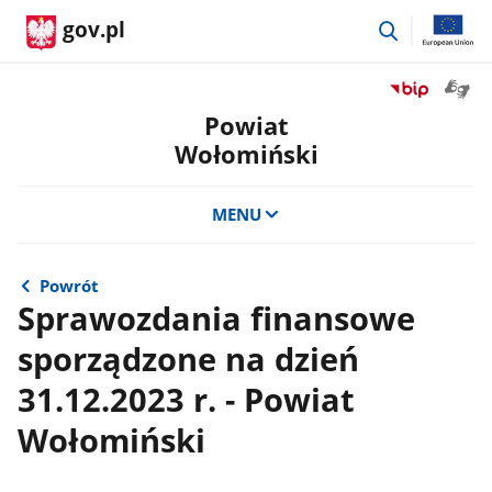
przejdź
gov.pl
do
wyszukiwar
Otwór
Przejdź
okno
do
Powiat
z
serwisu
Wołomiński
tłuma
Biuletyn
języka
Informacji
migow
Publicznej
MENU
Powiat
Wołomiński
Powrót
Sprawozdania finansowe
sporządzone na dzień
31.12.2023 r. - Powiat
Wołomiński