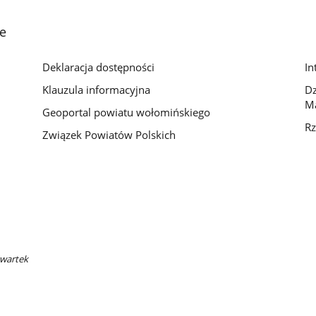
e
Deklaracja dostępności
In
Klauzula informacyjna
D
M
Geoportal powiatu wołomińskiego
Rz
Związek Powiatów Polskich
zwartek