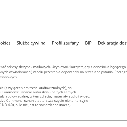
ookies
Służba cywilna
Profil zaufany
BIP
Deklaracja dos
ać adresy skrzynek mailowych. Użytkownik korzystający z odnośnika będącego 
nych w wiadomości) w celu przesłania odpowiedzi na przesłane pytania. Szczegó
 osobowych.
ie (z wyłączeniem treści audiowizualnych), są
ive Commons: uznanie autorstwa - na tych samych
ły audiowizualne, w tym zdjęcia, materiały audio i wideo,
eative Commons: uznanie autorstwa użycie niekomercyjne -
D 4.0), o ile nie jest to stwierdzone inaczej.