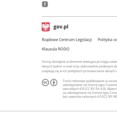
facebook
stopka
Strona
gov.pl
gov.pl
główna
Rządowe Centrum Legislacji
Polityka c
Klauzula RODO
Strony dostępne w domenie www.gov.pl mogą zawier
danych (adres e-mail oraz dobrowolnie podanych da
znajdują się w ich politykach przetwarzania danych
Treści tekstowe publikowane w serwis
udostępniane na licencji typu Creat
warunkach 4.0 (CC BY-SA 4.0). Materia
są udostępniane na licencji typu Cr
bez utworów zależnych 4.0 (CC BY-NC-N