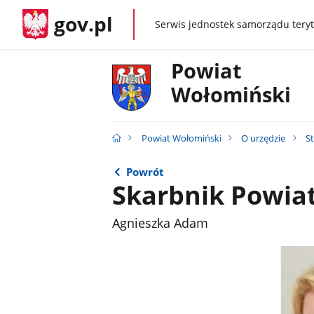
gov.pl
Serwis jednostek samorządu teryt
gov.pl
Powiat
Wołomiński
Powiat Wołomiński
O urzędzie
S
Powrót
Skarbnik Powia
Agnieszka Adam