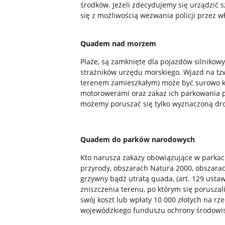
środków. Jeżeli zdecydujemy się urządzić 
się z możliwością wezwania policji przez wł
Quadem nad morzem
Plaże, są zamknięte dla pojazdów silnikowy
strażników urzędu morskiego. Wjazd na tzw
terenem zamieszkałym) może być surowo k
motorowerami oraz zakaz ich parkowania 
możemy poruszać się tylko wyznaczoną dro
Quadem do parków narodowych
Kto narusza zakazy obowiązujące w parka
przyrody, obszarach Natura 2000, obszarac
grzywny bądź utratą quada, (art. 129 ustawy
zniszczenia terenu, po którym się porusz
swój koszt lub wpłaty 10 000 złotych na rz
wojewódzkiego funduszu ochrony środowis