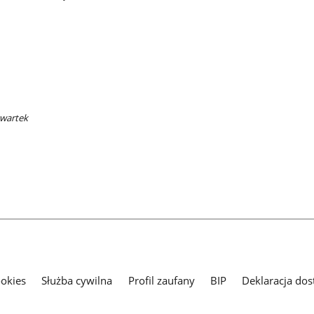
zwartek
ookies
Służba cywilna
Profil zaufany
BIP
Deklaracja dos