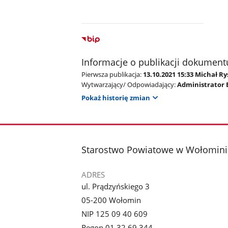
Informacje o publikacji dokument
Pierwsza publikacja:
13.10.2021 15:33 Michał R
Wytwarzający/ Odpowiadający:
Administrator 
Pokaż historię zmian
stopka
Starostwo Powiatowe w Wołomini
ADRES
ul. Prądzyńskiego 3
05-200 Wołomin
NIP 125 09 40 609
Regon 01 32 69 344