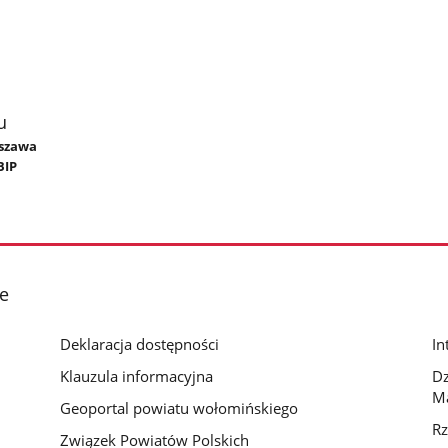
u
yszawa
BIP
e
Deklaracja dostępności
In
Klauzula informacyjna
D
M
Geoportal powiatu wołomińskiego
Rz
Związek Powiatów Polskich