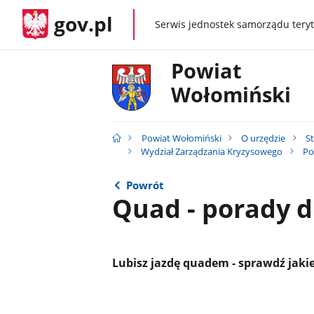
gov.pl
Serwis jednostek samorządu teryt
gov.pl
Powiat
Wołomiński
Powiat Wołomiński
O urzędzie
S
Wydział Zarządzania Kryzysowego
Po
Powrót
Quad - porady d
Lubisz jazdę quadem - sprawdź jakie