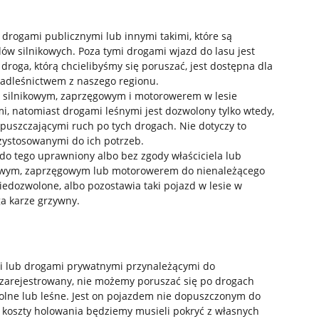
 drogami publicznymi lub innymi takimi, które są
ów silnikowych. Poza tymi drogami wjazd do lasu jest
droga, którą chcielibyśmy się poruszać, jest dostępna dla
nadleśnictwem z naszego regionu.
em silnikowym, zaprzęgowym i motorowerem w lesie
i, natomiast drogami leśnymi jest dozwolony tylko wtedy,
uszczającymi ruch po tych drogach. Nie dotyczy to
zystosowanymi do ich potrzeb.
 do tego uprawniony albo bez zgody właściciela lub
kowym, zaprzęgowym lub motorowerem do nienależącego
niedozwolone, albo pozostawia taki pojazd w lesie w
a karze grzywny.
i lub drogami prywatnymi przynależącymi do
ał zarejestrowany, nie możemy poruszać się po drogach
 polne lub leśne. Jest on pojazdem nie dopuszczonym do
 koszty holowania będziemy musieli pokryć z własnych