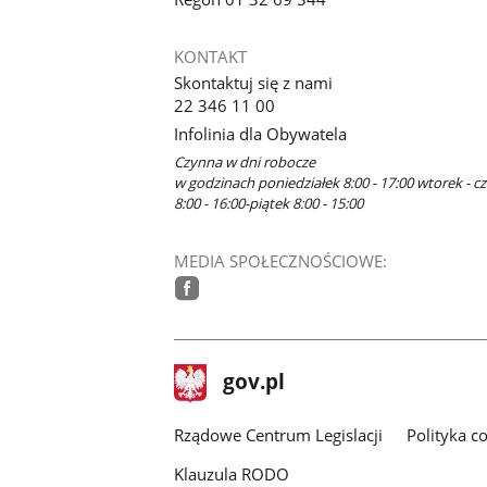
KONTAKT
Skontaktuj się z nami
22 346 11 00
Infolinia dla Obywatela
Czynna w dni robocze
w godzinach poniedziałek 8:00 - 17:00 wtorek - c
8:00 - 16:00-piątek 8:00 - 15:00
MEDIA SPOŁECZNOŚCIOWE:
facebook
stopka
Strona
gov.pl
gov.pl
główna
Rządowe Centrum Legislacji
Polityka c
Klauzula RODO