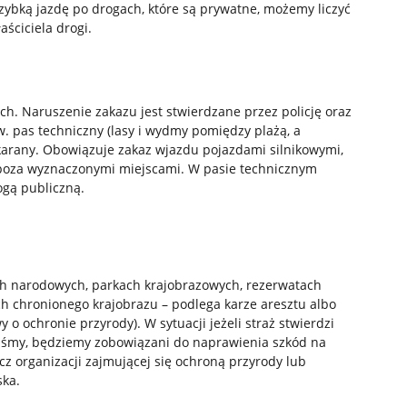
szybką jazdę po drogach, które są prywatne, możemy liczyć
aściciela drogi.
ch. Naruszenie zakazu jest stwierdzane przez policję oraz
. pas techniczny (lasy i wydmy pomiędzy plażą, a
arany. Obowiązuje zakaz wjazdu pojazdami silnikowymi,
poza wyznaczonymi miejscami. W pasie technicznym
gą publiczną.
ch narodowych, parkach krajobrazowych, rezerwatach
h chronionego krajobrazu – podlega karze aresztu albo
 o ochronie przyrody). W sytuacji jeżeli straż stwierdzi
aliśmy, będziemy zobowiązani do naprawienia szkód na
ecz organizacji zajmującej się ochroną przyrody lub
ka.