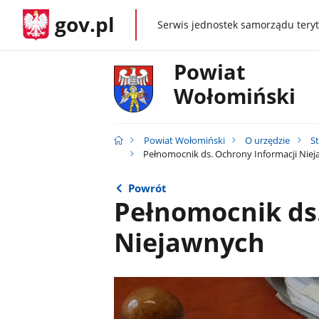
gov.pl
Serwis jednostek samorządu teryt
gov.pl
Powiat
Wołomiński
Powiat Wołomiński
O urzędzie
S
Pełnomocnik ds. Ochrony Informacji Nie
Powrót
Pełnomocnik ds
Niejawnych