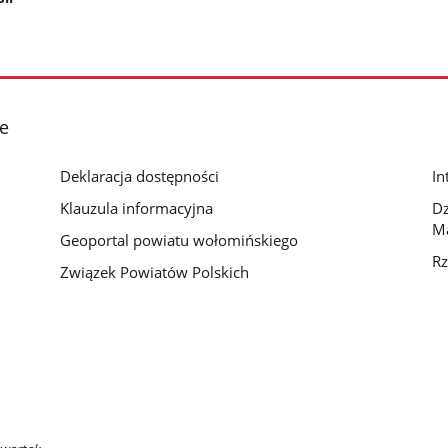
e
Deklaracja dostępności
In
Klauzula informacyjna
D
M
Geoportal powiatu wołomińskiego
Rz
Związek Powiatów Polskich