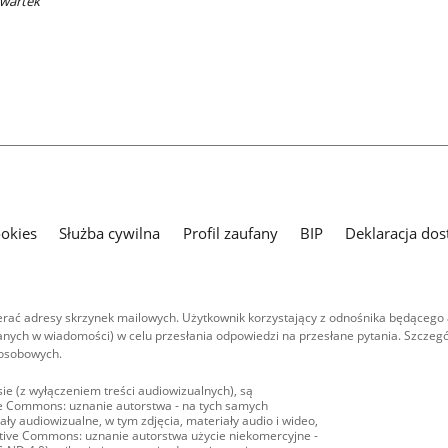
zwartek
ookies
Służba cywilna
Profil zaufany
BIP
Deklaracja dos
ać adresy skrzynek mailowych. Użytkownik korzystający z odnośnika będącego 
nych w wiadomości) w celu przesłania odpowiedzi na przesłane pytania. Szczegó
 osobowych.
ie (z wyłączeniem treści audiowizualnych), są
ive Commons: uznanie autorstwa - na tych samych
ły audiowizualne, w tym zdjęcia, materiały audio i wideo,
eative Commons: uznanie autorstwa użycie niekomercyjne -