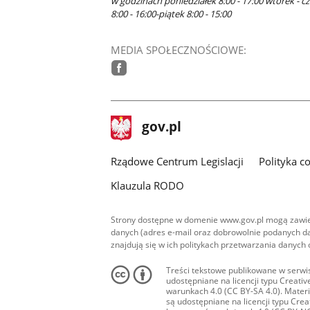
w godzinach poniedziałek 8:00 - 17:00 wtorek - c
8:00 - 16:00-piątek 8:00 - 15:00
MEDIA SPOŁECZNOŚCIOWE:
facebook
stopka
Strona
gov.pl
gov.pl
główna
Rządowe Centrum Legislacji
Polityka c
Klauzula RODO
Strony dostępne w domenie www.gov.pl mogą zawier
danych (adres e-mail oraz dobrowolnie podanych da
znajdują się w ich politykach przetwarzania danych
Treści tekstowe publikowane w serwis
udostępniane na licencji typu Creat
warunkach 4.0 (CC BY-SA 4.0). Materia
są udostępniane na licencji typu Cr