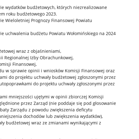
ie wydatków budżetowych, których niezrealizowane
em roku budżetowego 2023.
ie Wieloletniej Prognozy Finansowej Powiatu
wie uchwalenia budżetu Powiatu Wołomińskiego na 2024
etowej wraz z objaśnieniami,
ii Regionalnej Izby Obrachunkowej,
omisji Finansowej,
u w sprawie opinii i wniosków Komisji Finansowej oraz
kami do projektu uchwały budżetowej zgłoszonymi przez
autopoprawkami do projektu uchwały zgłoszonymi przez
mi mniejszości ujętymi w opinii zbiorczej Komisji
zględnione przez Zarząd (nie poddaje się pod głosowanie
obaty Zarządu z powodu zwiększenia deficytu
niejszenia dochodów lub zwiększenia wydatków),
ły budżetowej wraz ze zmianami wynikającymi z