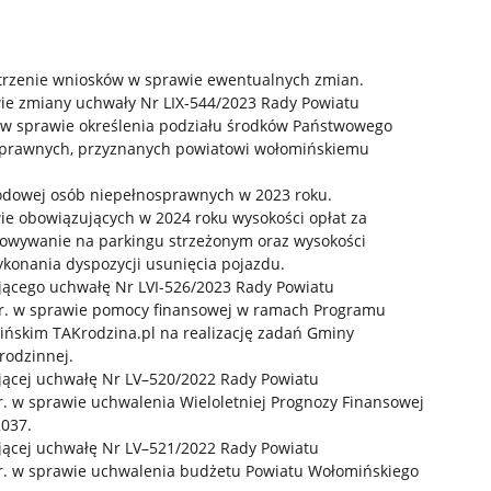
atrzenie wniosków w sprawie ewentualnych zmian.
ie zmiany uchwały Nr LIX-544/2023 Rady Powiatu
 w sprawie określenia podziału środków Państwowego
sprawnych, przyznanych powiatowi wołomińskiemu
awodowej osób niepełnosprawnych w 2023 roku.
ie obowiązujących w 2024 roku wysokości opłat za
howywanie na parkingu strzeżonym oraz wysokości
konania dyspozycji usunięcia pojazdu.
jącego uchwałę Nr LVI-526/2023 Rady Powiatu
 r. w sprawie pomocy finansowej w ramach Programu
mińskim TAKrodzina.pl na realizację zadań Gminy
rodzinnej.
jącej uchwałę Nr LV–520/2022 Rady Powiatu
r. w sprawie uchwalenia Wieloletniej Prognozy Finansowej
2037.
jącej uchwałę Nr LV–521/2022 Rady Powiatu
 r. w sprawie uchwalenia budżetu Powiatu Wołomińskiego