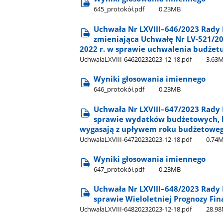
645​_protokół.pdf
0.23MB
Uchwała Nr LXVIII–646/2023 Rady 
zmieniająca Uchwałę Nr LV-521/20
2022 r. w sprawie uchwalenia budżet
UchwałaLXVIII-64620232023-12-18.pdf
3.63
Wyniki głosowania imiennego
646​_protokół.pdf
0.23MB
Uchwała Nr LXVIII–647/2023 Rady 
sprawie wydatków budżetowych, k
wygasają z upływem roku budżetowe
UchwałaLXVIII-64720232023-12-18.pdf
0.74
Wyniki głosowania imiennego
647​_protokół.pdf
0.23MB
Uchwała Nr LXVIII–648/2023 Rady 
sprawie Wieloletniej Prognozy Fi
UchwałaLXVIII-64820232023-12-18.pdf
28.9