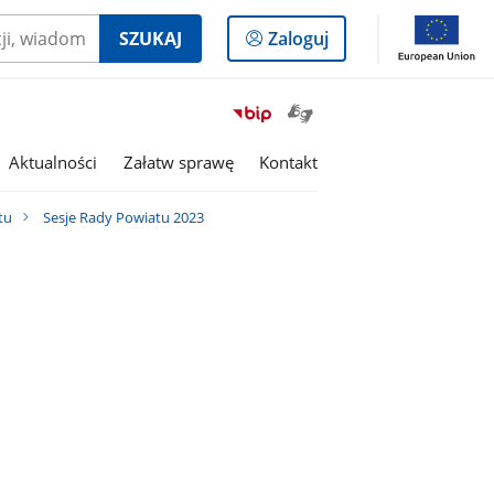
Logowanie
SZUKAJ
Zaloguj
do
panelu
Otwórz
Przejdź
okno
do
z
serwisu
Aktualności
Załatw sprawę
Kontakt
tłumaczem
Biuletyn
języka
Informacji
tu
Sesje Rady Powiatu 2023
migowego
Publicznej
Powiat
Wołomiński