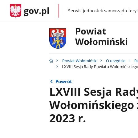
gov.pl
Serwis jednostek samorządu teryt
gov.pl
Powiat
Wołomiński
Powiat Wołomiński
O urzędzie
R
LXVIII Sesja Rady Powiatu Wołomińskiego 
Powrót
LXVIII Sesja Ra
Wołomińskiego z
2023 r.