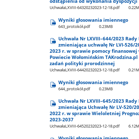
odstąpienia od wykonania dyspozycji 
UchwałaLXVIII-64320232023-12-18.pdf
0.22
Wyniki głosowania imiennego
643​_protokół.pdf
0.23MB
Uchwała Nr LXVIII–644/2023 Rady 
zmieniająca uchwałę Nr LVI-526/2
2023 r. w sprawie pomocy finansowej
Powiecie Wołomińskim TAKrodzina.pl 
zadań polityki prorodzinnej
UchwałaLXVIII-64420232023-12-18.pdf
0.21
Wyniki głosowania imiennego
644​_protokół.pdf
0.23MB
Uchwała Nr LXVIII–645/2023 Rady 
zmieniająca Uchwałę Nr LV-520/20
2022 r. w sprawie Wieloletniej Progn
2023-2037
UchwałaLXVIII-64520232023-12-18.pdf
6.12
Wyniki głosowania imiennego