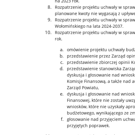
na 2023 rok.
Rozpatrzenie projektu uchwały w spraw
planowane kwoty nie wygasają z upływ
Rozpatrzenie projektu uchwały w spraw
Wołomińskiego na lata 2024-2037.
Rozpatrzenie projektu uchwały w spra
rok.
omówienie projektu uchwały budż
przedstawienie przez Zarząd opin
przedstawienie zbiorczej opinii K
przedstawienie stanowiska Zarząd
dyskusja i głosowanie nad wnios
Komisje Finansową, a także nad 
Zarząd Powiatu,
dyskusja i głosowanie nad wnioska
Finansowej, które nie zostały uw
wniosków, które nie uzyskały apr
budżetowego, wynikającego ze zm
głosowanie nad przyjęciem uchwa
przyjętych poprawek.