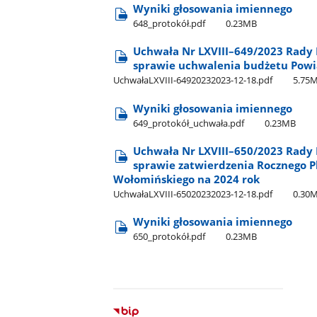
Wyniki głosowania imiennego
648​_protokół.pdf
0.23MB
Uchwała Nr LXVIII–649/2023 Rady 
sprawie uchwalenia budżetu Powi
UchwałaLXVIII-64920232023-12-18.pdf
5.75
Wyniki głosowania imiennego
649​_protokół​_uchwała.pdf
0.23MB
Uchwała Nr LXVIII–650/2023 Rady 
sprawie zatwierdzenia Rocznego P
Wołomińskiego na 2024 rok
UchwałaLXVIII-65020232023-12-18.pdf
0.30
Wyniki głosowania imiennego
650​_protokół.pdf
0.23MB