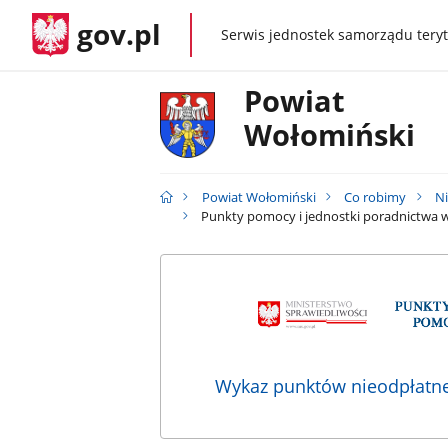
gov.pl
Serwis jednostek samorządu teryt
gov.pl
Powiat
Wołomiński
Powiat Wołomiński
Co robimy
N
Punkty pomocy i jednostki poradnictwa 
Wykaz punktów nieodpłatn