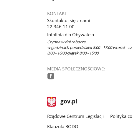
KONTAKT
Skontaktuj się z nami
22 346 11 00
Infolinia dla Obywatela
Czynna w dni robocze
w godzinach poniedziałek 8:00 - 17:00 wtorek - c
8:00 - 16:00-piątek 8:00 - 15:00
MEDIA SPOŁECZNOŚCIOWE:
facebook
stopka
Strona
gov.pl
gov.pl
główna
Rządowe Centrum Legislacji
Polityka c
Klauzula RODO