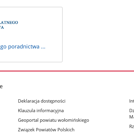
go poradnictwa ...
e
Deklaracja dostępności
In
Klauzula informacyjna
D
M
Geoportal powiatu wołomińskiego
Rz
Związek Powiatów Polskich