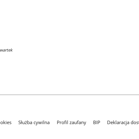
zwartek
ookies
Służba cywilna
Profil zaufany
BIP
Deklaracja dos