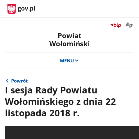
gov.pl
Otwór
Przejdź
okno
do
Powiat
z
serwisu
Wołomiński
tłuma
Biuletyn
języka
Informacji
migow
Publicznej
MENU
Powiat
Wołomiński
Powrót
I sesja Rady Powiatu
Wołomińskiego z dnia 22
listopada 2018 r.