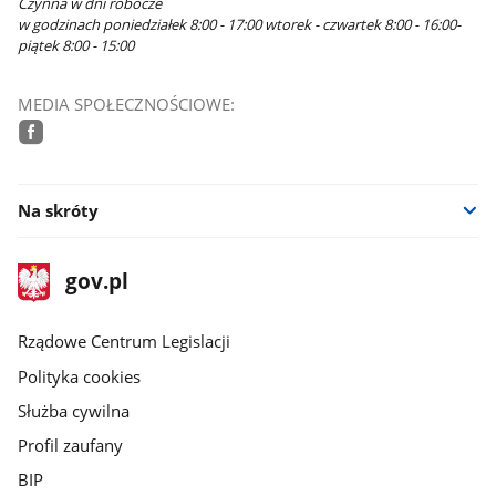
Czynna w dni robocze
w godzinach poniedziałek 8:00 - 17:00 wtorek - czwartek 8:00 - 16:00-
piątek 8:00 - 15:00
MEDIA SPOŁECZNOŚCIOWE:
facebook
Na skróty
stopka
Strona
gov.pl
gov.pl
główna
Rządowe Centrum Legislacji
Polityka cookies
Służba cywilna
Profil zaufany
BIP