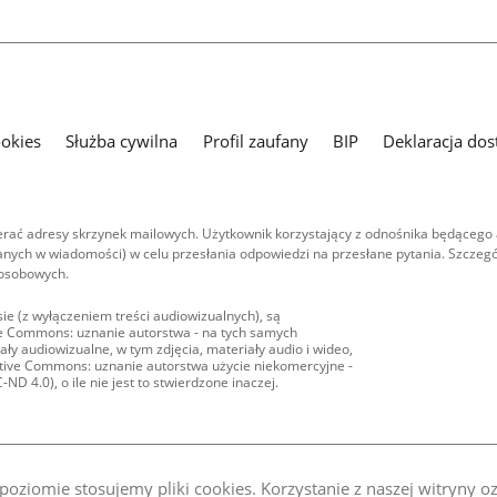
ookies
Służba cywilna
Profil zaufany
BIP
Deklaracja dos
ać adresy skrzynek mailowych. Użytkownik korzystający z odnośnika będącego 
nych w wiadomości) w celu przesłania odpowiedzi na przesłane pytania. Szczegó
 osobowych.
ie (z wyłączeniem treści audiowizualnych), są
ive Commons: uznanie autorstwa - na tych samych
ły audiowizualne, w tym zdjęcia, materiały audio i wideo,
eative Commons: uznanie autorstwa użycie niekomercyjne -
D 4.0), o ile nie jest to stwierdzone inaczej.
oziomie stosujemy pliki cookies. Korzystanie z naszej witryny 