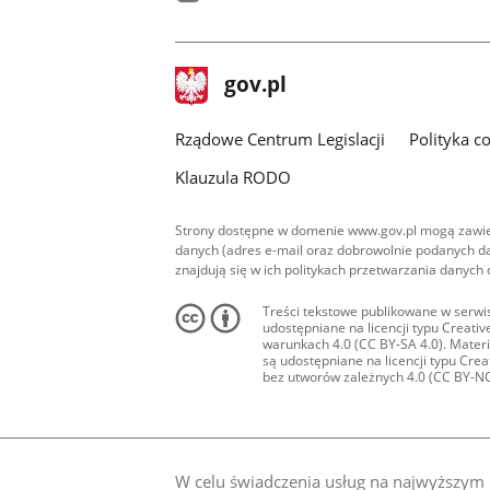
facebook
stopka
Strona
gov.pl
gov.pl
główna
Rządowe Centrum Legislacji
Polityka c
Klauzula RODO
Strony dostępne w domenie www.gov.pl mogą zawier
danych (adres e-mail oraz dobrowolnie podanych da
znajdują się w ich politykach przetwarzania danych
Treści tekstowe publikowane w serwis
udostępniane na licencji typu Creat
warunkach 4.0 (CC BY-SA 4.0). Materia
są udostępniane na licencji typu Cr
bez utworów zależnych 4.0 (CC BY-NC-N
W celu świadczenia usług na najwyższym p