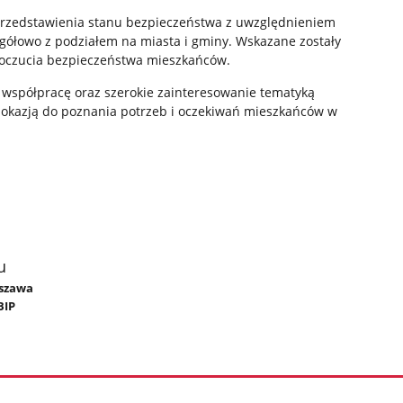
przedstawienia stanu bezpieczeństwa z uwzględnieniem
czegółowo z podziałem na miasta i gminy. Wskazane zostały
poczucia bezpieczeństwa mieszkańców.
 współpracę oraz szerokie zainteresowanie tematyką
a okazją do poznania potrzeb i oczekiwań mieszkańców w
u
yszawa
BIP