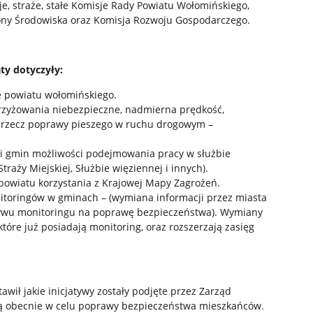
je, straże, stałe Komisje Rady Powiatu Wołomińskiego,
rony Środowiska oraz Komisja Rozwoju Gospodarczego.
ty dotyczyły:
e powiatu wołomińskiego.
zyżowania niebezpieczne, nadmierna prędkość,
 rzecz poprawy pieszego w ruchu drogowym –
 gmin możliwości podejmowania pracy w służbie
Straży Miejskiej, Służbie więziennej i innych).
wiatu korzystania z Krajowej Mapy Zagrożeń.
toringów w gminach – (wymiana informacji przez miasta
ływu monitoringu na poprawę bezpieczeństwa). Wymiany
tóre już posiadają monitoring, oraz rozszerzają zasięg
wił jakie inicjatywy zostały podjęte przez Zarząd
są obecnie w celu poprawy bezpieczeństwa mieszkańców.