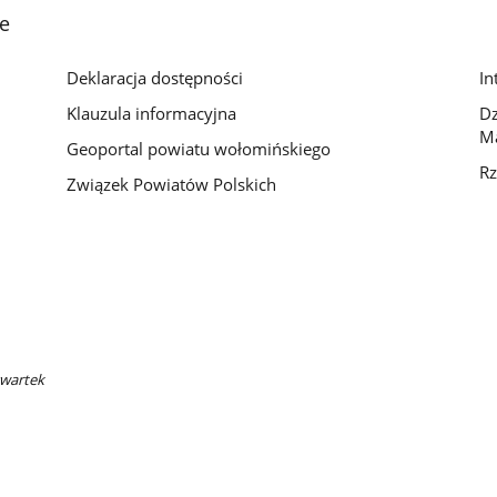
e
Deklaracja dostępności
In
Klauzula informacyjna
D
M
Geoportal powiatu wołomińskiego
Rz
Związek Powiatów Polskich
zwartek