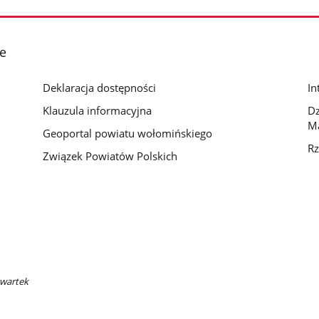
e
Deklaracja dostępności
In
Klauzula informacyjna
D
M
Geoportal powiatu wołomińskiego
Rz
Związek Powiatów Polskich
zwartek