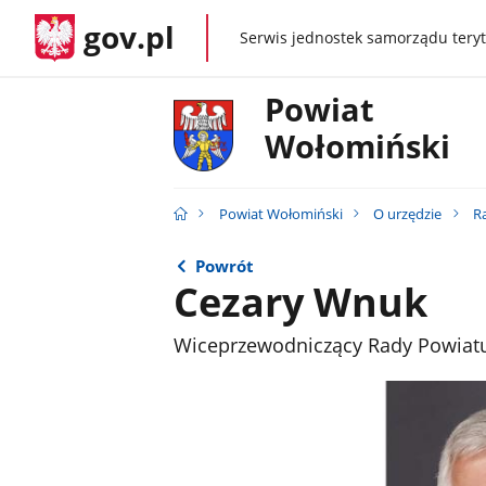
gov.pl
Serwis jednostek samorządu teryt
gov.pl
Powiat
Wołomiński
Powiat Wołomiński
O urzędzie
R
Powrót
Cezary Wnuk
Wiceprzewodniczący Rady Powiat