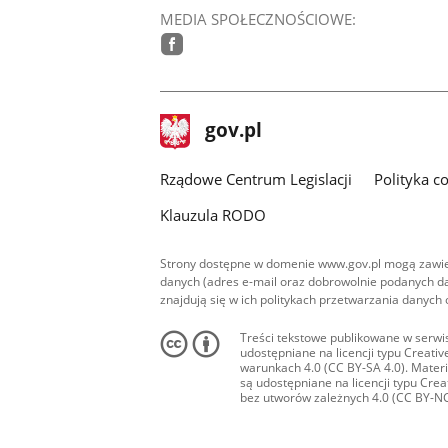
MEDIA SPOŁECZNOŚCIOWE:
facebook
stopka
Strona
gov.pl
gov.pl
główna
Rządowe Centrum Legislacji
Polityka c
Klauzula RODO
Strony dostępne w domenie www.gov.pl mogą zawier
danych (adres e-mail oraz dobrowolnie podanych da
znajdują się w ich politykach przetwarzania danych
Treści tekstowe publikowane w serwis
udostępniane na licencji typu Creat
warunkach 4.0 (CC BY-SA 4.0). Materia
są udostępniane na licencji typu Cr
bez utworów zależnych 4.0 (CC BY-NC-N