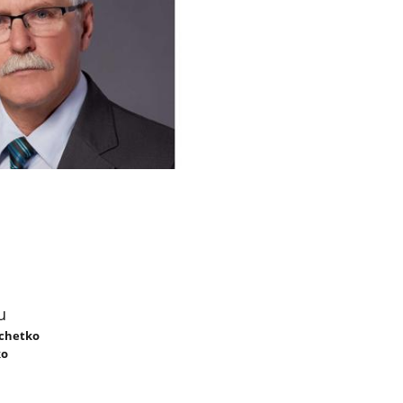
u
achetko
ko