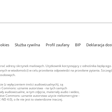
ookies
Służba cywilna
Profil zaufany
BIP
Deklaracja dos
ać adresy skrzynek mailowych. Użytkownik korzystający z odnośnika będącego 
nych w wiadomości) w celu przesłania odpowiedzi na przesłane pytania. Szczegó
 osobowych.
ie (z wyłączeniem treści audiowizualnych), są
ive Commons: uznanie autorstwa - na tych samych
ły audiowizualne, w tym zdjęcia, materiały audio i wideo,
eative Commons: uznanie autorstwa użycie niekomercyjne -
D 4.0), o ile nie jest to stwierdzone inaczej.