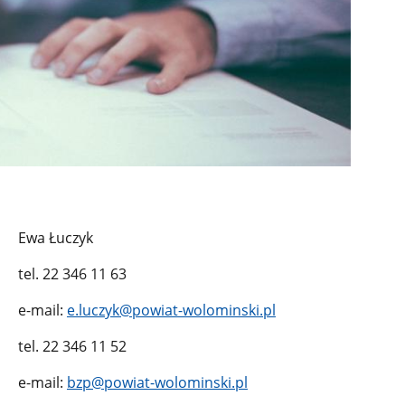
Ewa Łuczyk
tel. 22 346 11 63
e-mail:
e.luczyk@powiat-wolominski.pl
tel. 22 346 11 52
e-mail:
bzp@powiat-wolominski.pl