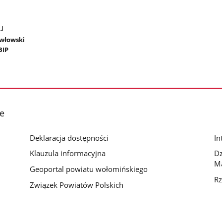
u
awłowski
BIP
e
Deklaracja dostępności
In
Klauzula informacyjna
D
M
Geoportal powiatu wołomińskiego
Rz
Związek Powiatów Polskich