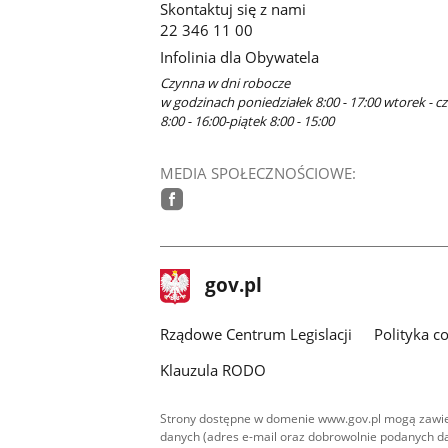
Skontaktuj się z nami
22 346 11 00
Infolinia dla Obywatela
Czynna w dni robocze
w godzinach poniedziałek 8:00 - 17:00 wtorek - c
8:00 - 16:00-piątek 8:00 - 15:00
MEDIA SPOŁECZNOŚCIOWE:
facebook
stopka
Strona
gov.pl
gov.pl
główna
Rządowe Centrum Legislacji
Polityka c
Klauzula RODO
Strony dostępne w domenie www.gov.pl mogą zawier
danych (adres e-mail oraz dobrowolnie podanych da