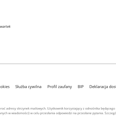
zwartek
ookies
Służba cywilna
Profil zaufany
BIP
Deklaracja dos
ać adresy skrzynek mailowych. Użytkownik korzystający z odnośnika będącego 
nych w wiadomości) w celu przesłania odpowiedzi na przesłane pytania. Szczegó