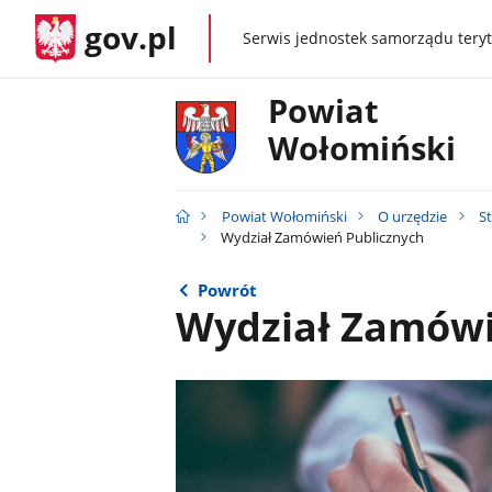
gov.pl
Serwis jednostek samorządu teryt
gov.pl
Powiat
Wołomiński
Powiat Wołomiński
O urzędzie
S
Wydział Zamówień Publicznych
Powrót
Wydział Zamówi