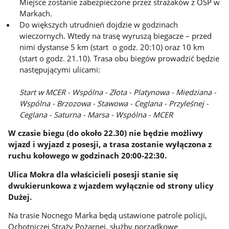
Miejsce zostanie zabezpieczone przez strażaków z OSP w
Markach.
Do większych utrudnień dojdzie w godzinach
wieczornych. Wtedy na trasę wyruszą biegacze – przed
nimi dystanse 5 km (start o godz. 20:10) oraz 10 km
(start o godz. 21.10). Trasa obu biegów prowadzić będzie
następującymi ulicami:
Start w MCER - Wspólna - Złota - Platynowa - Miedziana -
Wspólna - Brzozowa - Stawowa - Ceglana - Przyleśnej -
Ceglana - Saturna - Marsa - Wspólna - MCER
W czasie biegu (do około 22.30) nie będzie możliwy
wjazd i wyjazd z posesji, a trasa zostanie wyłączona z
ruchu kołowego w godzinach 20:00-22:30.
Ulica Mokra dla właścicieli posesji stanie się
dwukierunkowa z wjazdem wyłącznie od strony ulicy
Dużej.
Na trasie Nocnego Marka będą ustawione patrole policji,
Ochotniczej Straży Pożarnej, służby porządkowe