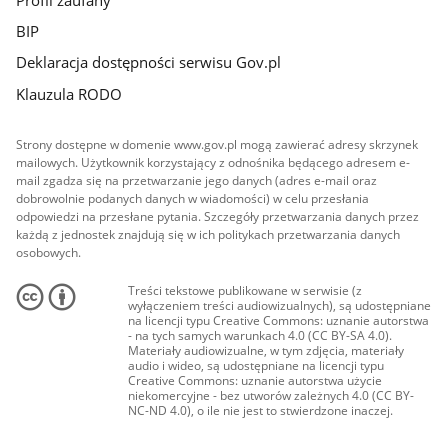
Profil zaufany
BIP
Deklaracja dostępności serwisu Gov.pl
Klauzula RODO
Strony dostępne w domenie www.gov.pl mogą zawierać adresy skrzynek
mailowych. Użytkownik korzystający z odnośnika będącego adresem e-
mail zgadza się na przetwarzanie jego danych (adres e-mail oraz
dobrowolnie podanych danych w wiadomości) w celu przesłania
odpowiedzi na przesłane pytania. Szczegóły przetwarzania danych przez
każdą z jednostek znajdują się w ich politykach przetwarzania danych
osobowych.
Treści tekstowe publikowane w serwisie (z
wyłączeniem treści audiowizualnych), są udostępniane
na licencji typu Creative Commons: uznanie autorstwa
- na tych samych warunkach 4.0 (CC BY-SA 4.0).
Materiały audiowizualne, w tym zdjęcia, materiały
audio i wideo, są udostępniane na licencji typu
Creative Commons: uznanie autorstwa użycie
niekomercyjne - bez utworów zależnych 4.0 (CC BY-
NC-ND 4.0), o ile nie jest to stwierdzone inaczej.