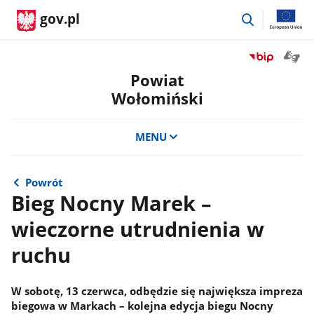
przejdź
gov.pl
do
wyszukiwar
Otwór
Przejdź
okno
do
Powiat
z
serwisu
Wołomiński
tłuma
Biuletyn
języka
Informacji
migow
Publicznej
MENU
Powiat
Wołomiński
Powrót
Bieg Nocny Marek –
wieczorne utrudnienia w
ruchu
W sobotę, 13 czerwca, odbędzie się największa impreza
biegowa w Markach – kolejna edycja biegu Nocny