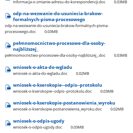
informacja-o-zmianie-adresu-do-korespondencji.doc
0.03MB
odp-na-wezwanie-do-usuniecia-brakow-
formalnych-pisma-procesowego
odp-na-wezwanie-do-usuniecia-brakow-formalnych-pisma-
procesowego.doc
0.03MB
pełmnomocnictwo-procesowe-dla-osoby-
najbliższej​_
pełmnomocnictwo-procesowe-dla-osoby-najbliższej​_.doc
0.03MB
wniosek-o-akta-do-wgladu
wniosek-o-akta-do-wgladu.doc
0.02MB
wniosek-o-kserokopie--odpis--protokolu
wniosek-o-kserokopie--odpis--protokolu.doc
0.03MB
wniosek-o-kserokopie-postanowienia​_wyroku
wniosek-o-kserokopie-postanowienia​_wyroku.doc
0.02MB
wniosek-o-odpis-ugody
wniosek-o-odpis-ugody.doc
0.03MB