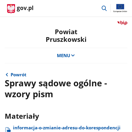
przejdź
gov.pl
do
wyszukiwar
Przejdź
do
Powiat
serwis
Pruszkowski
Biulety
Informa
Publicz
MENU
Powiat
Pruszk
Powrót
Sprawy sądowe ogólne -
wzory pism
Materiały
informacja-o-zmianie-adresu-do-korespondencji