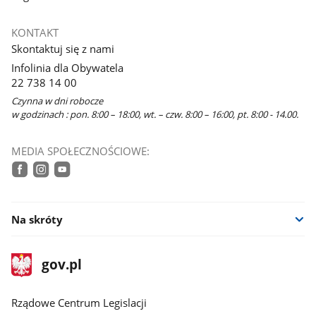
KONTAKT
Skontaktuj się z nami
Infolinia dla Obywatela
22 738 14 00
Czynna w dni robocze
w godzinach : pon. 8:00 – 18:00, wt. – czw. 8:00 – 16:00, pt. 8:00 - 14.00.
MEDIA SPOŁECZNOŚCIOWE:
facebook
instagram
youtube
Na skróty
stopka
Strona
gov.pl
gov.pl
główna
Rządowe Centrum Legislacji