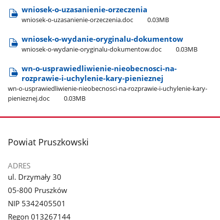
wniosek-o-uzasanienie-orzeczenia
wniosek-o-uzasanienie-orzeczenia.doc
0.03MB
wniosek-o-wydanie-oryginalu-dokumentow
wniosek-o-wydanie-oryginalu-dokumentow.doc
0.03MB
wn-o-usprawiedliwienie-nieobecnosci-na-
rozprawie-i-uchylenie-kary-pienieznej
wn-o-usprawiedliwienie-nieobecnosci-na-rozprawie-i-uchylenie-kary-
pienieznej.doc
0.03MB
stopka
Powiat Pruszkowski
ADRES
ul. Drzymały 30
05-800 Pruszków
NIP 5342405501
Regon 013267144