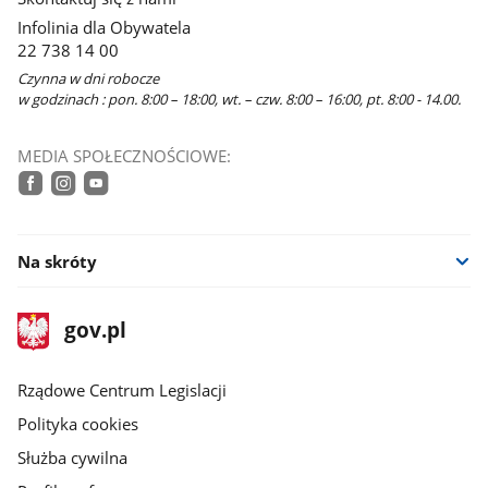
Infolinia dla Obywatela
22 738 14 00
Czynna w dni robocze
w godzinach : pon. 8:00 – 18:00, wt. – czw. 8:00 – 16:00, pt. 8:00 - 14.00.
MEDIA SPOŁECZNOŚCIOWE:
facebook
instagram
youtube
Na skróty
stopka
Strona
gov.pl
gov.pl
główna
Rządowe Centrum Legislacji
Polityka cookies
Służba cywilna