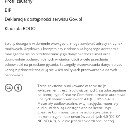
Profil zaufany
BIP
Deklaracja dostępności serwisu Gov.pl
Klauzula RODO
Strony dostępne w domenie www.gov.pl mogą zawierać adresy skrzynek
mailowych. Użytkownik korzystający z odnośnika będącego adresem e-
mail zgadza się na przetwarzanie jego danych (adres e-mail oraz
dobrowolnie podanych danych w wiadomości) w celu przesłania
odpowiedzi na przesłane pytania. Szczegóły przetwarzania danych przez
każdą z jednostek znajdują się w ich politykach przetwarzania danych
osobowych.
Treści tekstowe publikowane w serwisie (z
wyłączeniem treści audiowizualnych), są udostępniane
na licencji typu Creative Commons: uznanie autorstwa
- na tych samych warunkach 4.0 (CC BY-SA 4.0).
Materiały audiowizualne, w tym zdjęcia, materiały
audio i wideo, są udostępniane na licencji typu
Creative Commons: uznanie autorstwa użycie
niekomercyjne - bez utworów zależnych 4.0 (CC BY-
NC-ND 4.0), o ile nie jest to stwierdzone inaczej.