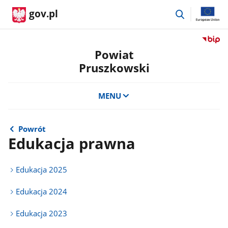
przejdź
gov.pl
do
wyszukiwar
Przejdź
do
Powiat
serwis
Pruszkowski
Biulety
Informa
Publicz
MENU
Powiat
Pruszk
Powrót
Edukacja prawna
Edukacja 2025
Edukacja 2024
Edukacja 2023