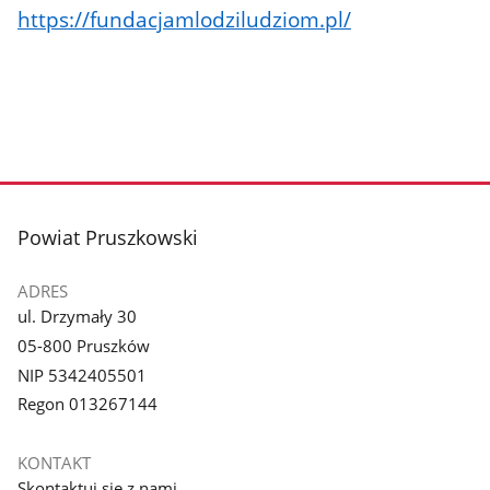
https://fundacjamlodziludziom.pl/
stopka
Powiat Pruszkowski
ADRES
ul. Drzymały 30
05-800 Pruszków
NIP 5342405501
Regon 013267144
KONTAKT
Skontaktuj się z nami