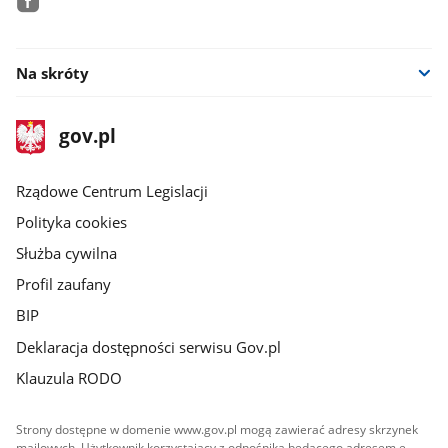
facebook
Na skróty
stopka
Strona
gov.pl
gov.pl
główna
Rządowe Centrum Legislacji
Polityka cookies
Służba cywilna
Profil zaufany
BIP
Deklaracja dostępności serwisu Gov.pl
Klauzula RODO
Strony dostępne w domenie www.gov.pl mogą zawierać adresy skrzynek
mailowych. Użytkownik korzystający z odnośnika będącego adresem e-