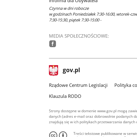
Infolinia dla Obywatela
Czynna w dni robocze
w godzinach Poniedziałek 7:30-16:00, wtorek-cz
7:30-15:30, piątek 7:30-15:00 -
MEDIA SPOŁECZNOŚCIOWE:
facebook
stopka
Strona
gov.pl
gov.pl
główna
Rządowe Centrum Legislacji
Polityka c
Klauzula RODO
Strony dostępne w domenie www.gov.pl mogą zawier
danych (adres e-mail oraz dobrowolnie podanych da
znajdują się w ich politykach przetwarzania danych
Treści tekstowe publikowane w serwis