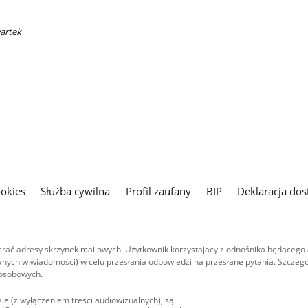
wartek
ookies
Służba cywilna
Profil zaufany
BIP
Deklaracja dos
ać adresy skrzynek mailowych. Użytkownik korzystający z odnośnika będącego 
nych w wiadomości) w celu przesłania odpowiedzi na przesłane pytania. Szczegó
 osobowych.
ie (z wyłączeniem treści audiowizualnych), są