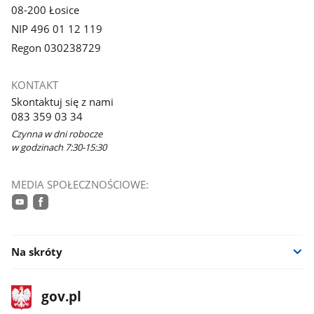
08-200 Łosice
NIP 496 01 12 119
Regon 030238729
KONTAKT
Skontaktuj się z nami
083 359 03 34
Czynna w dni robocze
w godzinach 7:30-15:30
MEDIA SPOŁECZNOŚCIOWE:
youtube
facebook
Na skróty
stopka
Strona
gov.pl
gov.pl
główna