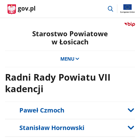
przejdź
gov.pl
do
wyszukiwar
Przejdź
do
Starostwo Powiatowe
serwis
w Łosicach
Biulety
Informa
Publicz
MENU
Staros
Powiat
Radni Rady Powiatu VII
w
Łosicac
kadencji
Paweł Czmoch
Stanisław Hornowski