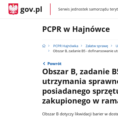
gov.pl
Serwis jednostek samorządu teryt
gov.pl
PCPR w Hajnówce
PCPR Hajnówka
Załatw sprawę
U
Obszar B, zadanie B5 - dofinansowanie u
Powrót
Obszar B, zadanie B
utrzymania sprawno
posiadanego sprzęt
zakupionego w ram
Obszar B dotyczy likwidacji barier w dos