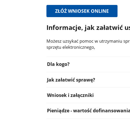
ZŁÓŻ WNIOSEK ONLINE
Informacje, jak załatwić u
Możesz uzsykać
pomoc w utrzymaniu spr
sprzętu
elektroniczne
go
,
R
Dla kogo?
o
z
R
w
Jak załatwić sprawę?
o
i
z
ń
R
w
Wniosek i załączniki
t
o
i
e
z
ń
R
k
w
Pieniądze - wartość dofinansowania
t
o
s
i
e
z
t
ń
k
w
t
s