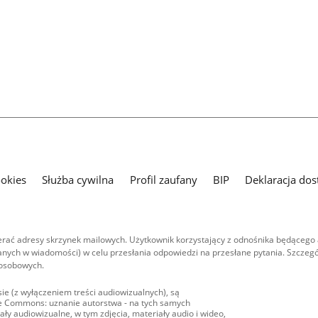
ookies
Służba cywilna
Profil zaufany
BIP
Deklaracja dos
ać adresy skrzynek mailowych. Użytkownik korzystający z odnośnika będącego 
nych w wiadomości) w celu przesłania odpowiedzi na przesłane pytania. Szczegó
 osobowych.
ie (z wyłączeniem treści audiowizualnych), są
ive Commons: uznanie autorstwa - na tych samych
ły audiowizualne, w tym zdjęcia, materiały audio i wideo,