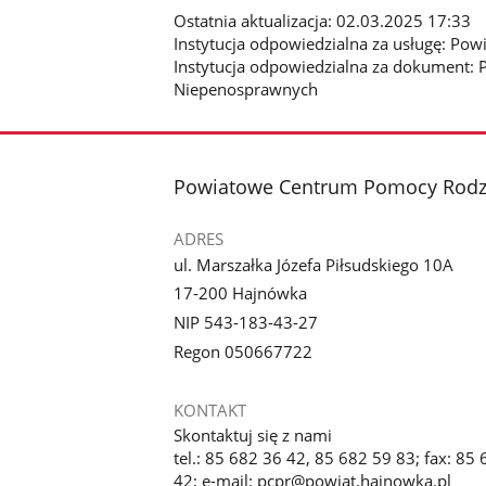
i
e
Ostatnia aktualizacja: 02.03.2025 17:33
t
ń
k
Instytucja odpowiedzialna za usługę: P
t
s
Instytucja odpowiedzialna za dokument: 
e
t
Niepenosprawnych
k
s
t
stopka
Powiatowe Centrum Pomocy Rodz
ADRES
ul. Marszałka Józefa Piłsudskiego 10A
17-200 Hajnówka
NIP 543-183-43-27
Regon 050667722
KONTAKT
Skontaktuj się z nami
tel.: 85 682 36 42, 85 682 59 83; fax: 85
42; e-mail: pcpr@powiat.hajnowka.pl