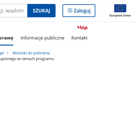
Logowanie
SZUKAJ
Zaloguj
do
panelu
Przejdź
do
sprawę
Informacje publiczne
Kontakt
serwisu
Biuletyn
ąd
Wnioski do pobrania
Informacji
zakupionego w ramach programu
Publicznej
PCPR
w
Hajnówce