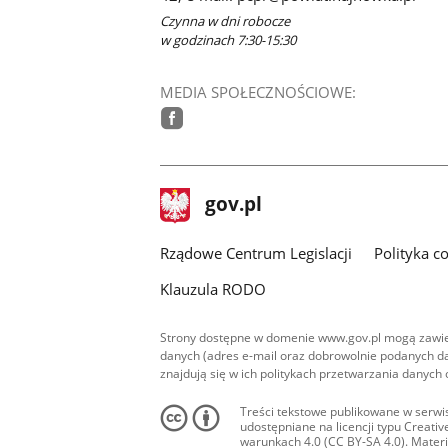
Czynna w dni robocze
w godzinach 7:30-15:30
MEDIA SPOŁECZNOŚCIOWE:
facebook
stopka
Strona
gov.pl
gov.pl
główna
Rządowe Centrum Legislacji
Polityka c
Klauzula RODO
Strony dostępne w domenie www.gov.pl mogą zawier
danych (adres e-mail oraz dobrowolnie podanych da
znajdują się w ich politykach przetwarzania danych
Treści tekstowe publikowane w serwis
udostępniane na licencji typu Creat
warunkach 4.0 (CC BY-SA 4.0). Materia