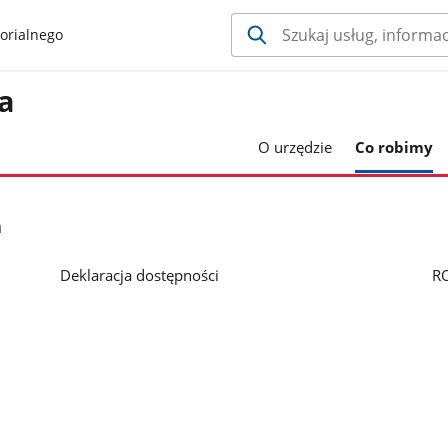
orialnego
a
O urzędzie
Co robimy
h
Deklaracja dostępności
R