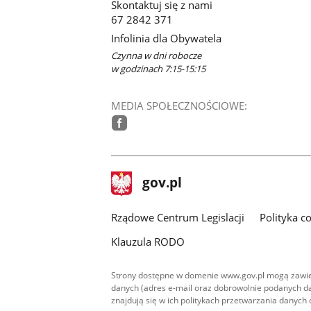
Skontaktuj się z nami
67 2842 371
Infolinia dla Obywatela
Czynna w dni robocze
w godzinach 7:15-15:15
MEDIA SPOŁECZNOŚCIOWE:
facebook
stopka
Strona
gov.pl
gov.pl
główna
Rządowe Centrum Legislacji
Polityka c
Klauzula RODO
Strony dostępne w domenie www.gov.pl mogą zawier
danych (adres e-mail oraz dobrowolnie podanych da
znajdują się w ich politykach przetwarzania danych