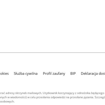
ookies
Służba cywilna
Profil zaufany
BIP
Deklaracja dos
ać adresy skrzynek mailowych. Użytkownik korzystający z odnośnika będącego 
nych w wiadomości) w celu przesłania odpowiedzi na przesłane pytania. Szczegó
 osobowych.