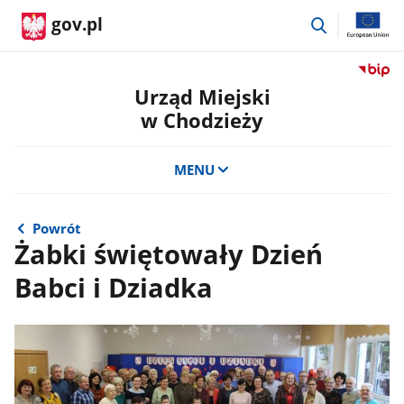
przejdź
gov.pl
do
wyszukiwar
Przejdź
do
Urząd Miejski
serwis
w Chodzieży
Biulety
Informa
Publicz
MENU
Urząd
Miejski
w
Powrót
Chodzi
Żabki świętowały Dzień
Babci i Dziadka