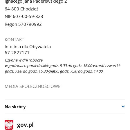
Ignacego Jana Paderewskiego 2
64-800 Chodzież
NIP 607-00-59-823
Regon 570790992
KONTAKT
Infolinia dla Obywatela
67-2827171
Czynna w dni robocze
w godzinach poniedziałki: godz. 8.00 do godz. 16.00 wtorki-czwartki:
godz. 7.00 do godz. 15.30-piątki: godz. 7.30 do godz. 14.00
MEDIA SPOŁECZNOŚCIOWE:
Na skróty
stopka
Strona
gov.pl
gov.pl