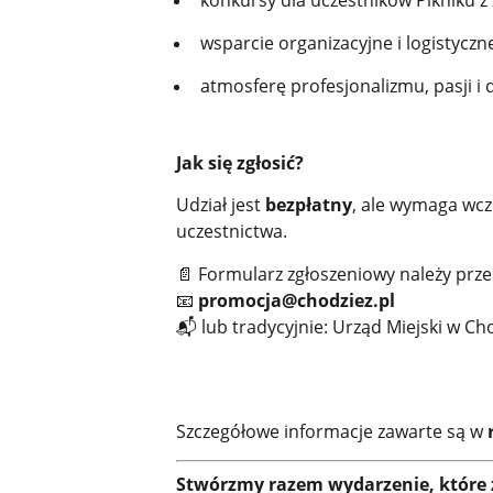
konkursy dla uczestników Pikniku 
wsparcie organizacyjne i logistyczn
atmosferę profesjonalizmu, pasji i 
Jak się zgłosić?
Udział jest
bezpłatny
, ale wymaga wcz
uczestnictwa.
📄 Formularz zgłoszeniowy należy prze
📧
promocja@chodziez.pl
📬 lub tradycyjnie: Urząd Miejski w Cho
Szczegółowe informacje zawarte są w
Stwórzmy razem wydarzenie, które z