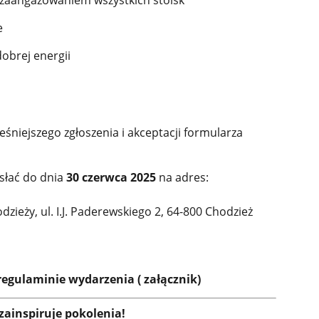
z zaangażowaniem wszystkich stoisk
e
dobrej energii
eśniejszego zgłoszenia i akceptacji formularza
słać do dnia
30 czerwca 2025
na adres:
dzieży, ul. I.J. Paderewskiego 2, 64-800 Chodzież
regulaminie wydarzenia ( załącznik)
ainspiruje pokolenia!