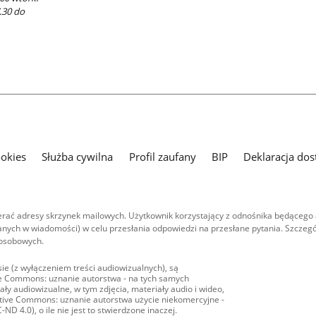
7.30 do
ookies
Służba cywilna
Profil zaufany
BIP
Deklaracja dos
ać adresy skrzynek mailowych. Użytkownik korzystający z odnośnika będącego 
nych w wiadomości) w celu przesłania odpowiedzi na przesłane pytania. Szczegó
 osobowych.
ie (z wyłączeniem treści audiowizualnych), są
ive Commons: uznanie autorstwa - na tych samych
ły audiowizualne, w tym zdjęcia, materiały audio i wideo,
eative Commons: uznanie autorstwa użycie niekomercyjne -
D 4.0), o ile nie jest to stwierdzone inaczej.