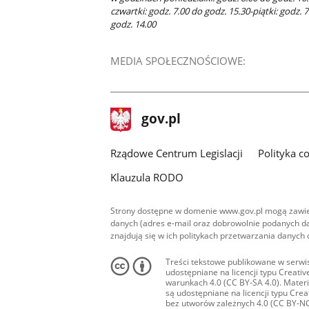
czwartki: godz. 7.00 do godz. 15.30-piątki: godz. 
godz. 14.00
MEDIA SPOŁECZNOŚCIOWE:
stopka
Strona
gov.pl
gov.pl
główna
Rządowe Centrum Legislacji
Polityka c
Klauzula RODO
Strony dostępne w domenie www.gov.pl mogą zawier
danych (adres e-mail oraz dobrowolnie podanych da
znajdują się w ich politykach przetwarzania danych
Treści tekstowe publikowane w serwis
udostępniane na licencji typu Creat
warunkach 4.0 (CC BY-SA 4.0). Materia
są udostępniane na licencji typu Cr
bez utworów zależnych 4.0 (CC BY-NC-N