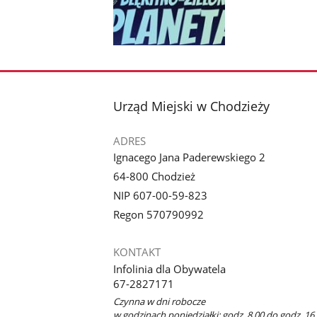
Pokaż
zdjęcie
1
z
stopka
Urząd Miejski w Chodzieży
galerii.
ADRES
Ignacego Jana Paderewskiego 2
64-800 Chodzież
NIP 607-00-59-823
Regon 570790992
KONTAKT
Infolinia dla Obywatela
67-2827171
Czynna w dni robocze
w godzinach poniedziałki: godz. 8.00 do godz. 16.