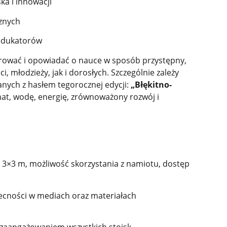
ka i innowacji
cznych
 edukatorów
pirować i opowiadać o nauce w sposób przystępny,
ci, młodzieży, jak i dorosłych. Szczególnie zależy
nych z hasłem tegorocznej edycji:
„Błękitno-
mat, wodę, energię, zrównoważony rozwój i
 3×3 m, możliwość skorzystania z namiotu, dostęp
ecności w mediach oraz materiałach