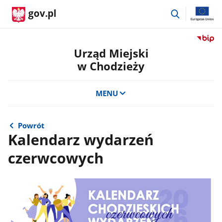
przejdź
gov.pl
do
wyszukiwar
Przejdź
do
Urząd Miejski
serwis
w Chodzieży
Biulety
Informa
Publicz
MENU
Urząd
Miejski
w
Powrót
Chodzi
Kalendarz wydarzeń
czerwcowych