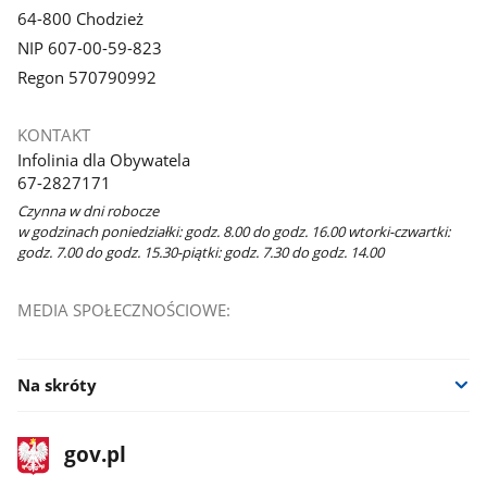
64-800 Chodzież
NIP 607-00-59-823
Regon 570790992
KONTAKT
Infolinia dla Obywatela
67-2827171
Czynna w dni robocze
w godzinach poniedziałki: godz. 8.00 do godz. 16.00 wtorki-czwartki:
godz. 7.00 do godz. 15.30-piątki: godz. 7.30 do godz. 14.00
MEDIA SPOŁECZNOŚCIOWE:
Na skróty
stopka
Strona
gov.pl
gov.pl
główna