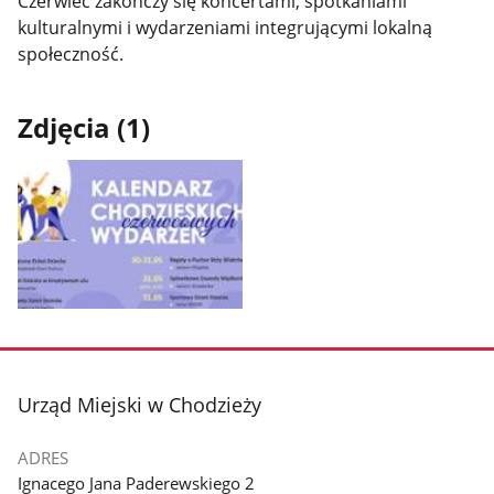
Czerwiec zakończy się koncertami, spotkaniami
kulturalnymi i wydarzeniami integrującymi lokalną
społeczność.
Zdjęcia (1)
Pokaż
zdjęcie
1
z
stopka
Urząd Miejski w Chodzieży
galerii.
ADRES
Ignacego Jana Paderewskiego 2