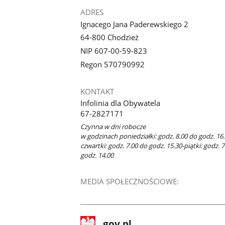
ADRES
Ignacego Jana Paderewskiego 2
64-800 Chodzież
NIP 607-00-59-823
Regon 570790992
KONTAKT
Infolinia dla Obywatela
67-2827171
Czynna w dni robocze
w godzinach poniedziałki: godz. 8.00 do godz. 16.
czwartki: godz. 7.00 do godz. 15.30-piątki: godz. 
godz. 14.00
MEDIA SPOŁECZNOŚCIOWE:
stopka
Strona
gov.pl