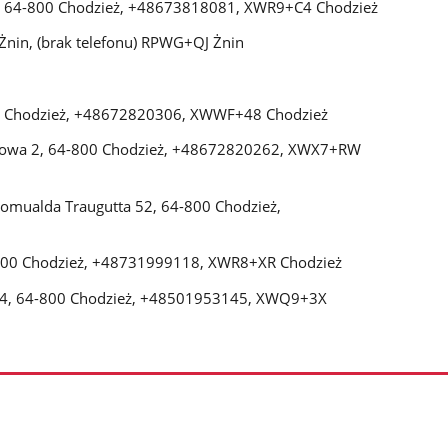
 7, 64-800 Chodzież, +48673818081, XWR9+C4 Chodzież
 Żnin, (brak telefonu) RPWG+QJ Żnin
800 Chodzież, +48672820306, XWWF+48 Chodzież
ostowa 2, 64-800 Chodzież, +48672820262, XWX7+RW
 Romualda Traugutta 52, 64-800 Chodzież,
-800 Chodzież, +48731999118, XWR8+XR Chodzież
h 4, 64-800 Chodzież, +48501953145, XWQ9+3X