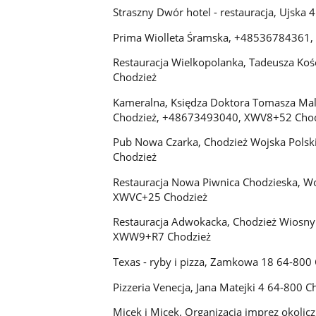
Straszny Dwór hotel - restauracja, Ujsk
Prima Wiolleta Śramska, +48536784361
Restauracja Wielkopolanka, Tadeusza Ko
Chodzież
Kameralna, Księdza Doktora Tomasza Ma
Chodzież, +48673493040, XWV8+52 Chod
Pub Nowa Czarka, Chodzież Wojska Pols
Chodzież
Restauracja Nowa Piwnica Chodzieska, 
XWVC+25 Chodzież
Restauracja Adwokacka, Chodzież Wiosn
XWW9+R7 Chodzież
Texas - ryby i pizza, Zamkowa 18 64-8
Pizzeria Venecja, Jana Matejki 4 64-80
Micek i Micek. Organizacja imprez okolic