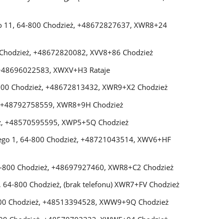
iego 11, 64-800 Chodzież, +48672827637, XWR8+24
0 Chodzież, +48672820082, XVV8+86 Chodzież
, +48696022583, XWXV+H3 Rataje
4-800 Chodzież, +48672813432, XWR9+X2 Chodzież
eż, +48792758559, XWR8+9H Chodzież
ież, +48570595595, XWP5+5Q Chodzież
iego 1, 64-800 Chodzież, +48721043514, XWV6+HF
64-800 Chodzież, +48697927460, XWR8+C2 Chodzież
3, 64-800 Chodzież, (brak telefonu) XWR7+FV Chodzież
800 Chodzież, +48513394528, XWW9+9Q Chodzież