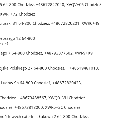
a 45 64-800 Chodzież, +48672827040, XVQV+C6 Chodzież
, XWRF+72 Chodzież
ściuszki 31 64-800 Chodzież, +48672820201, XWR6+49
lepszego 12 64-800
zież
kiego 7 64-800 Chodzież, +48793377602, XWR9+X9
Wojska Polskiego 27 64-800 Chodzież, +48519481013,
y Ludów 9a 64-800 Chodzież, +48672820423,
00 Chodzież, +48673488567, XWQ9+VH Chodzież
0 Chodzież, +48673818000, XWR6+3C Chodzież
znościowych catering, Łąkowa 2 64-800 Chodzież,