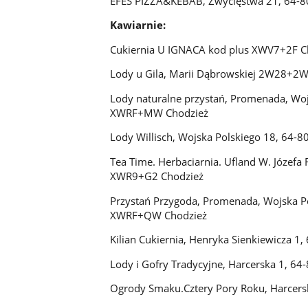
EFES PIZZA&KEBAB, Zwycięstwa 21, 64-
Kawiarnie:
Cukiernia U IGNACA kod plus XWV7+2F C
Lody u Gila, Marii Dąbrowskiej 2W28+2W
Lody naturalne przystań, Promenada, Wo
XWRF+MW Chodzież
Lody Willisch, Wojska Polskiego 18, 64
Tea Time. Herbaciarnia. Ufland W. Józef
XWR9+G2 Chodzież
Przystań Przygoda, Promenada, Wojska P
XWRF+QW Chodzież
Kilian Cukiernia, Henryka Sienkiewicza 
Lody i Gofry Tradycyjne, Harcerska 1, 6
Ogrody Smaku.Cztery Pory Roku, Harcers