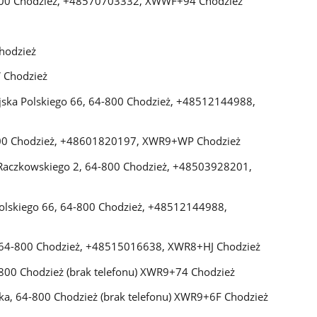
800 Chodzież, +48570703332, XWWF+94 Chodzież
hodzież
 Chodzież
jska Polskiego 66, 64-800 Chodzież, +48512144988,
-800 Chodzież, +48601820197, XWR9+WP Chodzież
a Raczkowskiego 2, 64-800 Chodzież, +48503928201,
olskiego 66, 64-800 Chodzież, +48512144988,
1, 64-800 Chodzież, +48515016638, XWR8+HJ Chodzież
4-800 Chodzież (brak telefonu) XWR9+74 Chodzież
ka, 64-800 Chodzież (brak telefonu) XWR9+6F Chodzież