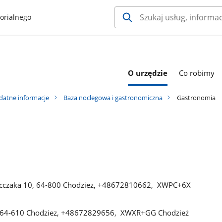
orialnego
O urzędzie
Co robimy
datne informacje
Baza noclegowa i gastronomiczna
Gastronomia
szcczaka 10, 64-800 Chodziez, +48672810662, XWPC+6X
kie 64-610 Chodziez, +48672829656, XWXR+GG Chodzież