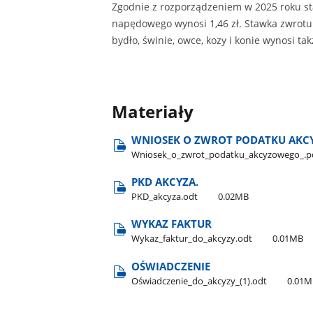
Zgodnie z rozporządzeniem w 2025 roku sta
napędowego wynosi 1,46 zł. Stawka zwrotu
bydło, świnie, owce, kozy i konie wynosi takż
Materiały
WNIOSEK O ZWROT PODATKU AKC
Wniosek​_o​_zwrot​_podatku​_akcyzowego​_.p
PKD AKCYZA.
PKD​_akcyza.odt
0.02MB
WYKAZ FAKTUR
Wykaz​_faktur​_do​_akcyzy.odt
0.01MB
OŚWIADCZENIE
Oświadczenie​_do​_akcyzy​_(1).odt
0.01