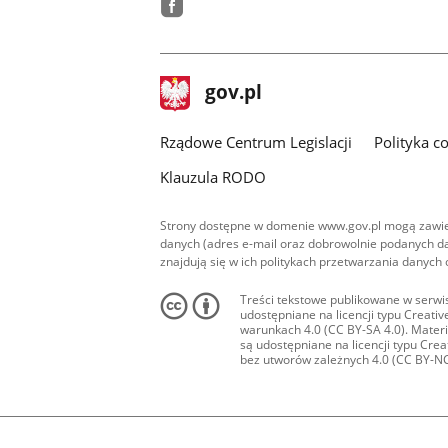
facebook
stopka
Strona
gov.pl
gov.pl
główna
Rządowe Centrum Legislacji
Polityka c
Klauzula RODO
Strony dostępne w domenie www.gov.pl mogą zawier
danych (adres e-mail oraz dobrowolnie podanych da
znajdują się w ich politykach przetwarzania danych
Treści tekstowe publikowane w serwis
udostępniane na licencji typu Creat
warunkach 4.0 (CC BY-SA 4.0). Materia
są udostępniane na licencji typu Cr
bez utworów zależnych 4.0 (CC BY-NC-N