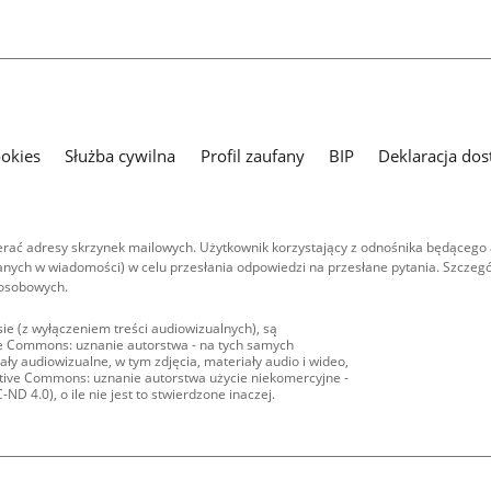
ookies
Służba cywilna
Profil zaufany
BIP
Deklaracja dos
ać adresy skrzynek mailowych. Użytkownik korzystający z odnośnika będącego 
nych w wiadomości) w celu przesłania odpowiedzi na przesłane pytania. Szczegó
 osobowych.
ie (z wyłączeniem treści audiowizualnych), są
ive Commons: uznanie autorstwa - na tych samych
ły audiowizualne, w tym zdjęcia, materiały audio i wideo,
eative Commons: uznanie autorstwa użycie niekomercyjne -
D 4.0), o ile nie jest to stwierdzone inaczej.