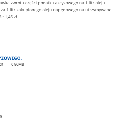
wka zwrotu części podatku akcyzowego na 1 litr oleju
 za 1 litr zakupionego oleju napędowego na utrzymywane
e 1,46 zł.
YZOWEGO.
df
0.86MB
MB