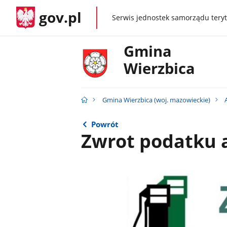
gov.pl
Serwis jednostek samorządu teryt
gov.pl
Gmina
Wierzbica
Gmina Wierzbica (woj. mazowieckie)
Powrót
Zwrot podatku 