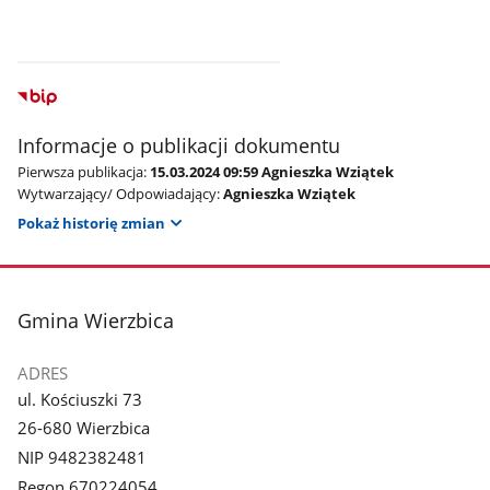
Informacje o publikacji dokumentu
Pierwsza publikacja:
15.03.2024 09:59 Agnieszka Wziątek
Wytwarzający/ Odpowiadający:
Agnieszka Wziątek
Pokaż historię zmian
stopka
Gmina Wierzbica
ADRES
ul. Kościuszki 73
26-680 Wierzbica
NIP 9482382481
Regon 670224054