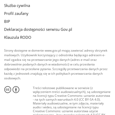
Służba cywilna
Profil zaufany
BIP
Deklaracja dostępności serwisu Gov.pl
Klauzula RODO
Strony dostępne w domenie www.gov.pl mogą zawierać adresy skrzynek
mailowych. Użytkownik korzystający z odnośnika będącego adresem e-
mail zgadza się na przetwarzanie jego danych (adres e-mail oraz
dobrowolnie podanych danych w wiadomości) w celu przesłania
odpowiedzi na przesłane pytania. Szczegóły przetwarzania danych przez
każdą z jednostek znajdują się w ich politykach przetwarzania danych
osobowych.
Treści tekstowe publikowane w serwisie (z
wyłączeniem treści audiowizualnych), są udostępniane
na licencji typu Creative Commons: uznanie autorstwa
- na tych samych warunkach 4.0 (CC BY-SA 4.0).
Materiały audiowizualne, w tym zdjęcia, materiały
audio i wideo, są udostępniane na licencji typu
Creative Commons: uznanie autorstwa użycie
niekomercyjne - bez utworów zależnych 4.0 (CC BY-