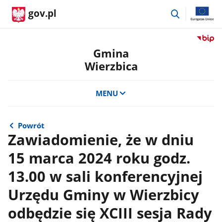
przejdź
gov.pl
do
wyszukiwar
Przejdź
do
Gmina
serwis
Wierzbica
Biulety
Informa
Publicz
MENU
Gmina
Wierzb
Powrót
Zawiadomienie, że w dniu
15 marca 2024 roku godz.
13.00 w sali konferencyjnej
Urzędu Gminy w Wierzbicy
odbędzie się XCIII sesja Rady