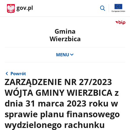
przejdź
gov.pl
do
wyszukiwar
Przejdź
do
Gmina
serwis
Wierzbica
Biulety
Informa
Publicz
MENU
Gmina
Wierzb
Powrót
ZARZĄDZENIE NR 27/2023
WÓJTA GMINY WIERZBICA z
dnia 31 marca 2023 roku w
sprawie planu finansowego
wydzielonego rachunku