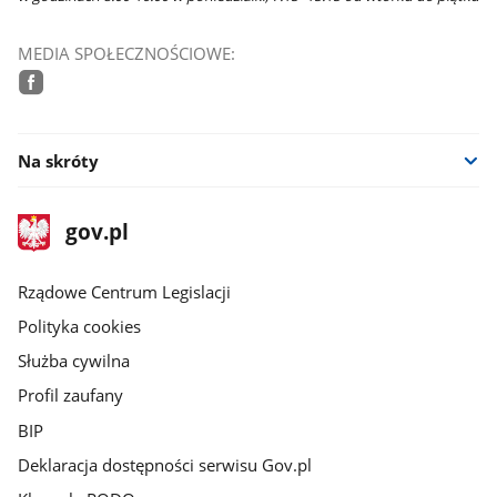
MEDIA SPOŁECZNOŚCIOWE:
facebook
Na skróty
stopka
Strona
gov.pl
gov.pl
główna
Rządowe Centrum Legislacji
Polityka cookies
Służba cywilna
Profil zaufany
BIP
Deklaracja dostępności serwisu Gov.pl