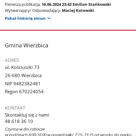
Pierwsza publikacja:
16.06.2024 23:42 Emilian Stańkowski
Wytwarzający/ Odpowiadający:
Maciej Kotowski
Pokaż historię zmian
stopka
Gmina Wierzbica
ADRES
ul. Kościuszki 73
26-680 Wierzbica
NIP 9482382481
Regon 670224054
KONTAKT
Skontaktuj się z nami
48 618 36 10
Czynna w dni robocze
w godzinach 8:00-16:00 w poniedziałki; 7:15- 15:15 od wtorku do piątku