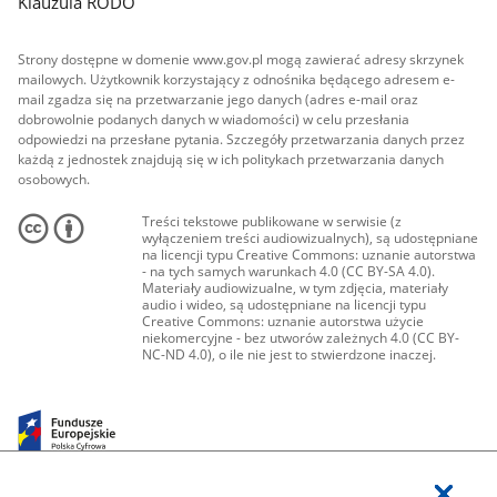
Klauzula RODO
Strony dostępne w domenie www.gov.pl mogą zawierać adresy skrzynek
mailowych. Użytkownik korzystający z odnośnika będącego adresem e-
mail zgadza się na przetwarzanie jego danych (adres e-mail oraz
dobrowolnie podanych danych w wiadomości) w celu przesłania
odpowiedzi na przesłane pytania. Szczegóły przetwarzania danych przez
każdą z jednostek znajdują się w ich politykach przetwarzania danych
osobowych.
Treści tekstowe publikowane w serwisie (z
wyłączeniem treści audiowizualnych), są udostępniane
na licencji typu Creative Commons: uznanie autorstwa
- na tych samych warunkach 4.0 (CC BY-SA 4.0).
Materiały audiowizualne, w tym zdjęcia, materiały
audio i wideo, są udostępniane na licencji typu
Creative Commons: uznanie autorstwa użycie
niekomercyjne - bez utworów zależnych 4.0 (CC BY-
NC-ND 4.0), o ile nie jest to stwierdzone inaczej.