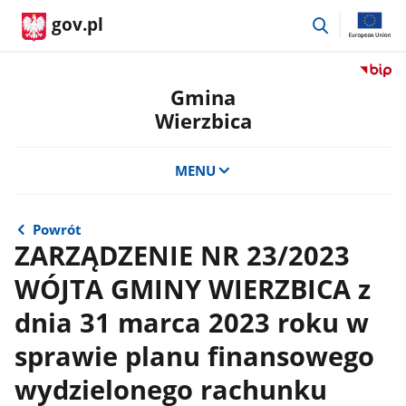
przejdź
gov.pl
do
wyszukiwar
Przejdź
do
Gmina
serwis
Wierzbica
Biulety
Informa
Publicz
MENU
Gmina
Wierzb
Powrót
ZARZĄDZENIE NR 23/2023
WÓJTA GMINY WIERZBICA z
dnia 31 marca 2023 roku w
sprawie planu finansowego
wydzielonego rachunku