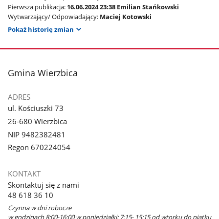
Pierwsza publikacja:
16.06.2024 23:38 Emilian Stańkowski
Wytwarzający/ Odpowiadający:
Maciej Kotowski
Pokaż historię zmian
stopka
Gmina Wierzbica
ADRES
ul. Kościuszki 73
26-680 Wierzbica
NIP 9482382481
Regon 670224054
KONTAKT
Skontaktuj się z nami
48 618 36 10
Czynna w dni robocze
w godzinach 8:00-16:00 w poniedziałki; 7:15- 15:15 od wtorku do piątku