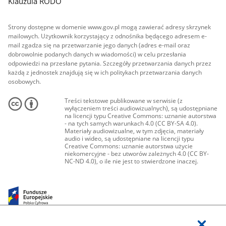
Klauzula RODO
Strony dostępne w domenie www.gov.pl mogą zawierać adresy skrzynek
mailowych. Użytkownik korzystający z odnośnika będącego adresem e-
mail zgadza się na przetwarzanie jego danych (adres e-mail oraz
dobrowolnie podanych danych w wiadomości) w celu przesłania
odpowiedzi na przesłane pytania. Szczegóły przetwarzania danych przez
każdą z jednostek znajdują się w ich politykach przetwarzania danych
osobowych.
Treści tekstowe publikowane w serwisie (z
wyłączeniem treści audiowizualnych), są udostępniane
na licencji typu Creative Commons: uznanie autorstwa
- na tych samych warunkach 4.0 (CC BY-SA 4.0).
Materiały audiowizualne, w tym zdjęcia, materiały
audio i wideo, są udostępniane na licencji typu
Creative Commons: uznanie autorstwa użycie
niekomercyjne - bez utworów zależnych 4.0 (CC BY-
NC-ND 4.0), o ile nie jest to stwierdzone inaczej.