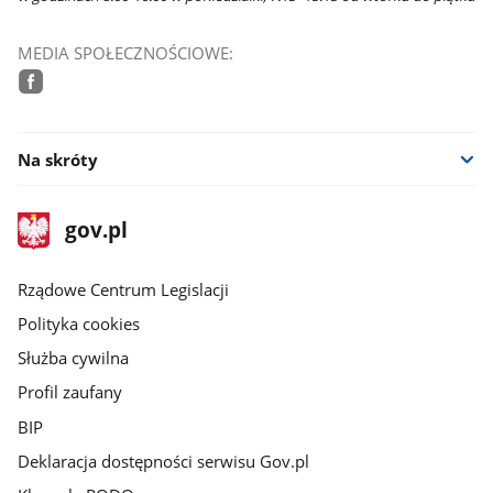
MEDIA SPOŁECZNOŚCIOWE:
facebook
Na skróty
stopka
Strona
gov.pl
gov.pl
główna
Rządowe Centrum Legislacji
Polityka cookies
Służba cywilna
Profil zaufany
BIP
Deklaracja dostępności serwisu Gov.pl