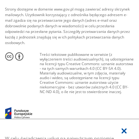
Strony dostępne w domenie www.gov.pl mogą zawierać adresy skrzynek
mailowych. Użytkownik korzystający z odnośnika będącego adresem e-
mail zgadza się na przetwarzanie jego danych (adres e-mail oraz
dobrowolnie podanych danych w wiadomości) w celu przesłania
odpowiedzi na przesłane pytania. Szczegóły przetwarzania danych przez
każdą z jednostek znajdują się w ich politykach przetwarzania danych
osobowych.
Treści tekstowe publikowane w serwisie (z
wyłączeniem treści audiowizualnych), są udostępniane
na licencji typu Creative Commons: uznanie autorstwa
- na tych samych warunkach 4.0 (CC BY-SA 4.0).
Materiały audiowizualne, w tym zdjęcia, materiały
audio i wideo, są udostępniane na licencji typu
Creative Commons: uznanie autorstwa użycie
niekomercyjne - bez utworów zależnych 4.0 (CC BY-
NC-ND 4.0), o ile nie jest to stwierdzone inaczej.
W celu świadczenia usług na najwyższym poziomie