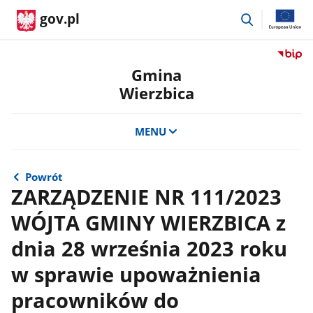
przejdź
gov.pl
do
wyszukiwar
Przejdź
do
Gmina
serwis
Wierzbica
Biulety
Informa
Publicz
MENU
Gmina
Wierzb
Powrót
ZARZĄDZENIE NR 111/2023
WÓJTA GMINY WIERZBICA z
dnia 28 września 2023 roku
w sprawie upoważnienia
pracowników do