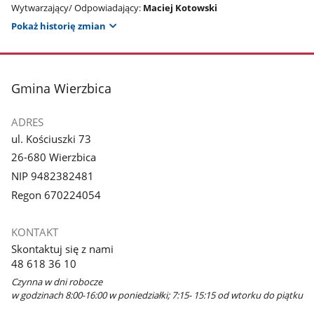
Wytwarzający/ Odpowiadający:
Maciej Kotowski
Pokaż historię zmian
stopka
Gmina Wierzbica
ADRES
ul. Kościuszki 73
26-680 Wierzbica
NIP 9482382481
Regon 670224054
KONTAKT
Skontaktuj się z nami
48 618 36 10
Czynna w dni robocze
w godzinach 8:00-16:00 w poniedziałki; 7:15- 15:15 od wtorku do piątku