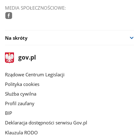
MEDIA SPOŁECZNOŚCIOWE:
facebook
Na skróty
stopka
Strona
gov.pl
gov.pl
główna
Rządowe Centrum Legislacji
Polityka cookies
Służba cywilna
Profil zaufany
BIP
Deklaracja dostępności serwisu Gov.pl
Klauzula RODO