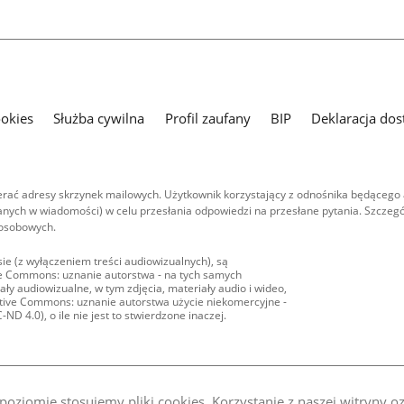
ookies
Służba cywilna
Profil zaufany
BIP
Deklaracja dos
ać adresy skrzynek mailowych. Użytkownik korzystający z odnośnika będącego 
nych w wiadomości) w celu przesłania odpowiedzi na przesłane pytania. Szczegó
 osobowych.
ie (z wyłączeniem treści audiowizualnych), są
ive Commons: uznanie autorstwa - na tych samych
ły audiowizualne, w tym zdjęcia, materiały audio i wideo,
eative Commons: uznanie autorstwa użycie niekomercyjne -
D 4.0), o ile nie jest to stwierdzone inaczej.
oziomie stosujemy pliki cookies. Korzystanie z naszej witryny 