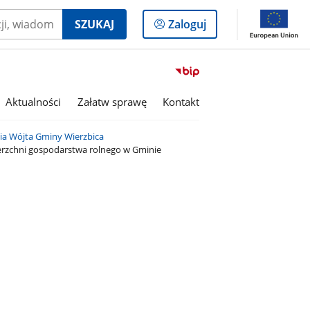
Logowanie
SZUKAJ
Zaloguj
do
panelu
Przejdź
do
serwisu
Aktualności
Załatw sprawę
Kontakt
Biuletyn
Informacji
nia Wójta Gminy Wierzbica
Publicznej
erzchni gospodarstwa rolnego w Gminie
Gmina
Wierzbica