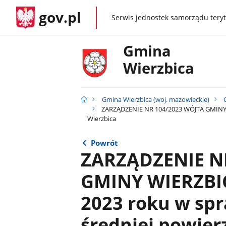
gov.pl
Serwis jednostek samorządu teryt
gov.pl
Gmina
Wierzbica
Gmina Wierzbica (woj. mazowieckie)
ZARZĄDZENIE NR 104/2023 WÓJTA GMINY WI
Wierzbica
Powrót
ZARZĄDZENIE N
GMINY WIERZBIC
2023 roku w spr
średniej powie