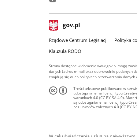
facebook
stopka
Strona
gov.pl
gov.pl
główna
Rządowe Centrum Legislacji
Polityka c
Klauzula RODO
Strony dostępne w domenie www.gov.pl mogą zawier
danych (adres e-mail oraz dobrowolnie podanych da
znajdują się w ich politykach przetwarzania danych
Treści tekstowe publikowane w serwis
udostępniane na licencji typu Creat
warunkach 4.0 (CC BY-SA 4.0). Materia
są udostępniane na licencji typu Cr
bez utworów zależnych 4.0 (CC BY-NC-N
W celu świadczenia usług na najwyższym p