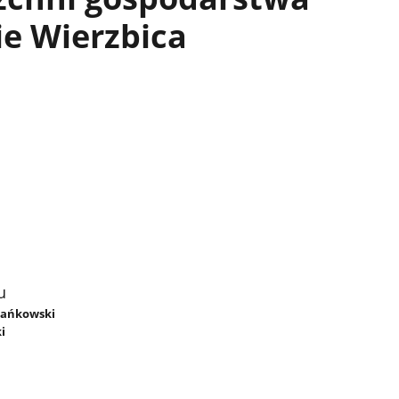
e Wierzbica
u
Stańkowski
i