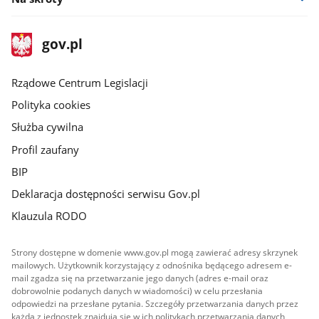
stopka
Strona
gov.pl
gov.pl
główna
Rządowe Centrum Legislacji
Polityka cookies
Służba cywilna
Profil zaufany
BIP
Deklaracja dostępności serwisu Gov.pl
Klauzula RODO
Strony dostępne w domenie www.gov.pl mogą zawierać adresy skrzynek
mailowych. Użytkownik korzystający z odnośnika będącego adresem e-
mail zgadza się na przetwarzanie jego danych (adres e-mail oraz
dobrowolnie podanych danych w wiadomości) w celu przesłania
odpowiedzi na przesłane pytania. Szczegóły przetwarzania danych przez
każdą z jednostek znajdują się w ich politykach przetwarzania danych