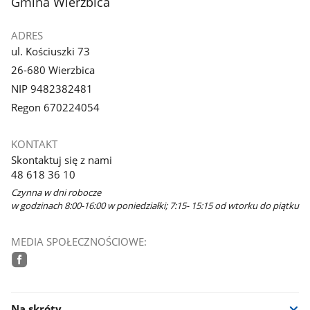
stopka
Gmina Wierzbica
ADRES
ul. Kościuszki 73
26-680 Wierzbica
NIP 9482382481
Regon 670224054
KONTAKT
Skontaktuj się z nami
48 618 36 10
Czynna w dni robocze
w godzinach 8:00-16:00 w poniedziałki; 7:15- 15:15 od wtorku do piątku
MEDIA SPOŁECZNOŚCIOWE:
facebook
Na skróty