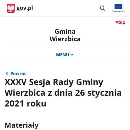
przejdź
gov.pl
do
wyszukiwar
Przejdź
do
Gmina
serwis
Wierzbica
Biulety
Informa
Publicz
MENU
Gmina
Wierzb
Powrót
XXXV Sesja Rady Gminy
Wierzbica z dnia 26 stycznia
2021 roku
Materiały